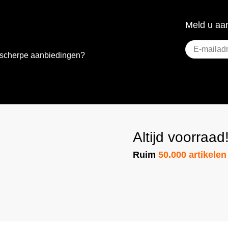
Meld u aan
E-
e scherpe aanbiedingen?
mailadres
(Vereist)
Altijd voorraad
Ruim
50.000 artikelen