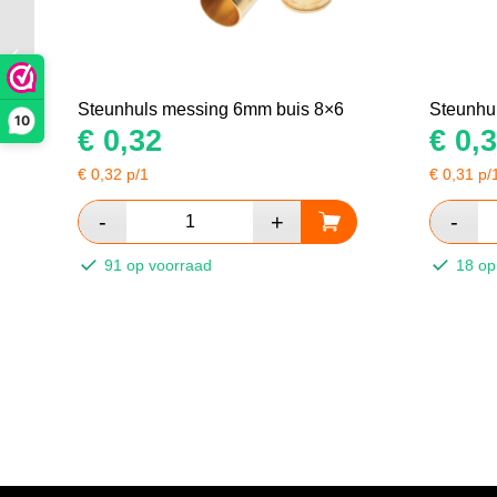
Steunhuls messing
6mm buis 8×6
Steunhuls messing 6mm buis 8×6
Steunhu
10
€
0,32
€
0,3
€
0,32
p/1
€
0,31
p/
91 op voorraad
18 op