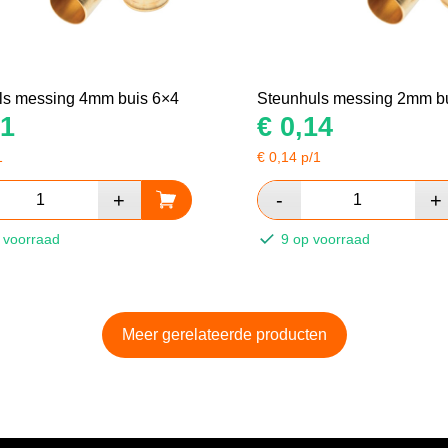
ls messing 4mm buis 6×4
Steunhuls messing 2mm b
1
€
0,14
1
€
0,14
p/1
 voorraad
9 op voorraad
Meer gerelateerde producten