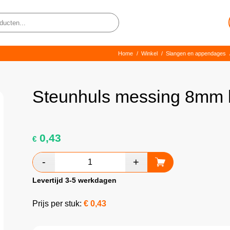
Home
/
Winkel
/
Slangen en appendages
Steunhuls messing 8mm 
0,43
€
Levertijd 3-5 werkdagen
Prijs per stuk:
€
0,43