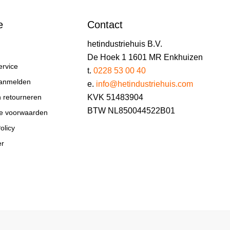
e
Contact
hetindustriehuis B.V.
De Hoek 1 1601 MR Enkhuizen
ervice
t.
0228 53 00 40
aanmelden
e.
info@hetindustriehuis.com
KVK 51483904
n retourneren
BTW NL850044522B01
e voorwaarden
olicy
er