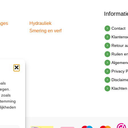
Informati
ages
Hydrauliek
Contact
Smering en verf
Klantens
Retour 
Ruilen e
Algemen
Privacy P
Disclaim
oals
Klachten
legen.
 zoals
estemming
lijkheden