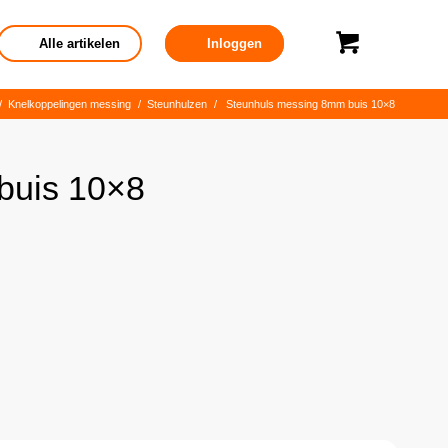
Alle artikelen
Inloggen
/
Knelkoppelingen messing
/
Steunhulzen
/
Steunhuls messing 8mm buis 10×8
buis 10×8