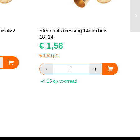
uis 4×2
Steunhuls messing 14mm buis
18×14
€
1,58
€
1,58
p/1
15 op voorraad