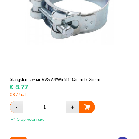
Slangklem zwaar RVS A4/W5 98-103mm b=25mm
€
8,77
€
8,77
p/1
3 op voorraad