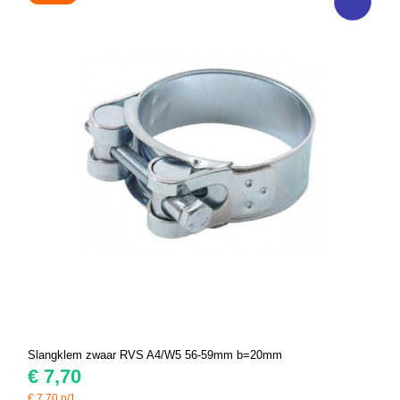
Slangklem zwaar RVS A4/W5 56-59mm b=20mm
€
7,70
€
7,70
p/1