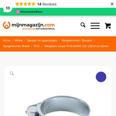
×
14
Reviews
10
Home
/
Winkel
/
Slangen en appendages
/
Slangklemmen / Beugels
/
Slangklemmen Breed
/
RVS
/
Slangklem zwaar RVS A4/W5 122-130mm b=25mm