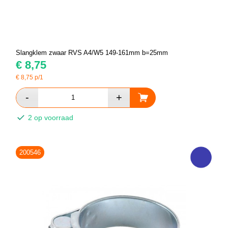
Slangklem zwaar RVS A4/W5 149-161mm b=25mm
€
8,75
€
8,75
p/1
2 op voorraad
200546