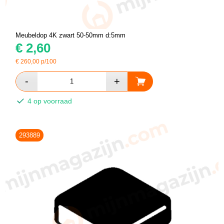
Meubeldop 4K zwart 50-50mm d:5mm
€
2,60
€
260,00
p/100
4 op voorraad
293889