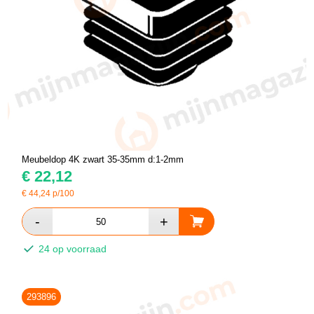
Meubeldop 4K zwart 35-35mm d:1-2mm
€
22,12
€
44,24
p/100
24 op voorraad
293896