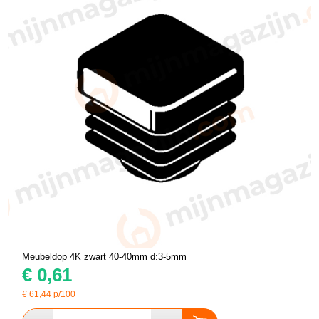
Meubeldop 4K zwart 40-40mm d:3-5mm
€
0,61
€
61,44
p/100