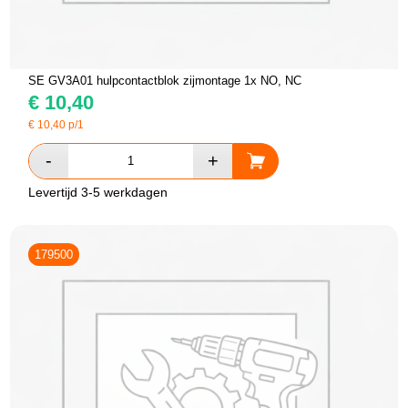
SE GV3A01 hulpcontactblok zijmontage 1x NO, NC
€
10,40
€
10,40
p/1
Levertijd 3-5 werkdagen
179500