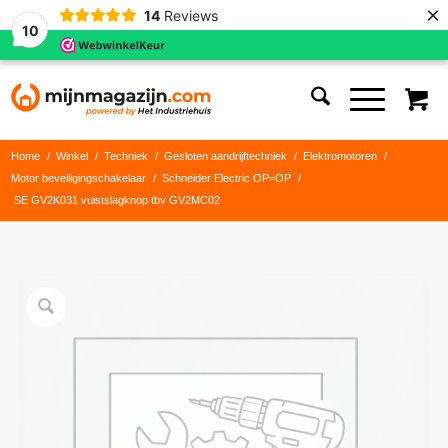
×
14
Reviews
10
Home
/
Winkel
/
Techniek
/
Gesloten aandrijftechniek
/
Elektromotoren
/
Motor beveiligingschakelaar
/
Schneider Electric OP=OP
/
SE GV2K031 vuistslagknop tbv GV2MC02