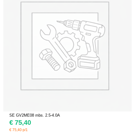
SE GV2ME08 mbs. 2.5-4.0A
€
75,40
€
75,40
p/1