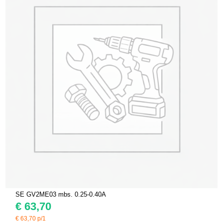
SE GV2ME03 mbs. 0.25-0.40A
€
63,70
€
63,70
p/1