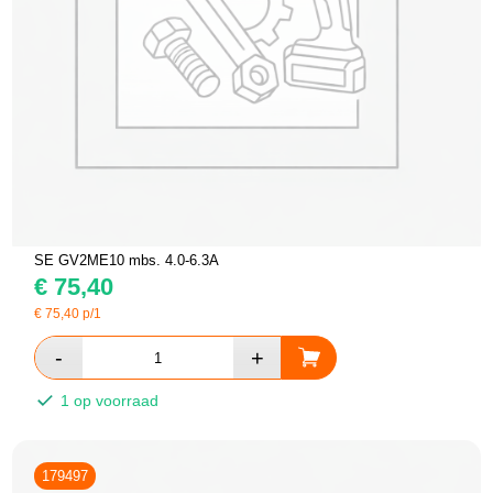
SE GV2ME10 mbs. 4.0-6.3A
€
75,40
€
75,40
p/1
1 op voorraad
179497