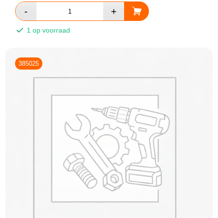
1 op voorraad
385025