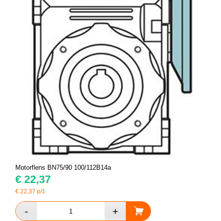
Motorflens BN75/90 100/112B14a
€
22,37
€
22,37
p/1