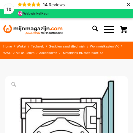
×
14
Reviews
10
Home
/
Winkel
/
Techniek
/
Gesloten aandrijftechniek
/
Wormwielkasten VK
/
WWR VP75 as 28mm
/
Accessoires
/
Motorflens BN75/90 90B14a