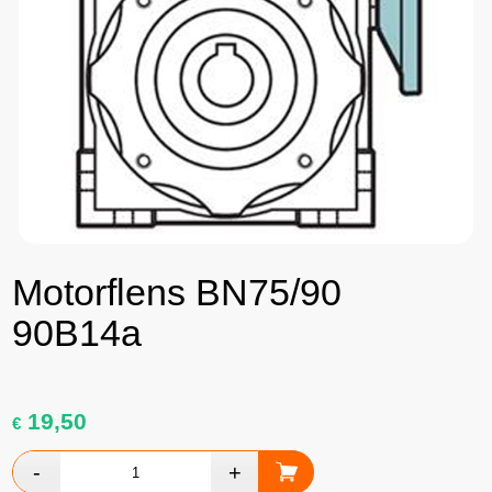
Motorflens BN75/90
90B14a
19,50
€