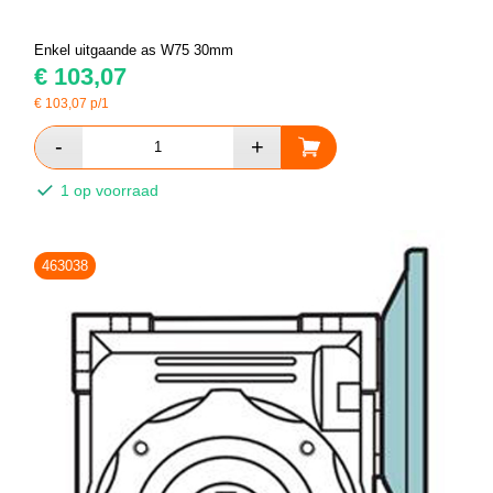
Enkel uitgaande as W75 30mm
€
103,07
€
103,07
p/1
1 op voorraad
463038