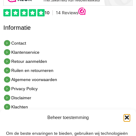
Informatie
Contact
Klantenservice
Retour aanmelden
Ruilen en retourneren
Algemene voorwaarden
Privacy Policy
Disclaimer
Klachten
Beheer toestemming
Contact
hetindustriehuis B.V.
Om de beste ervaringen te bieden, gebruiken wij technologieën