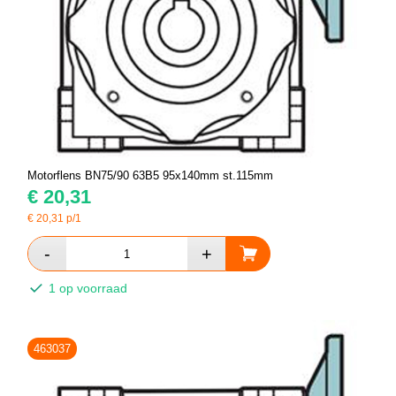
Motorflens BN75/90 63B5 95x140mm st.115mm
€
20,31
€
20,31
p/1
1 op voorraad
463037