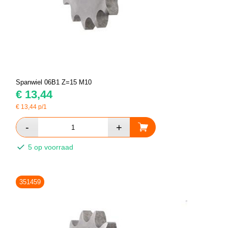
Spanwiel 06B1 Z=15 M10
€
13,44
€
13,44
p/1
5 op voorraad
351459