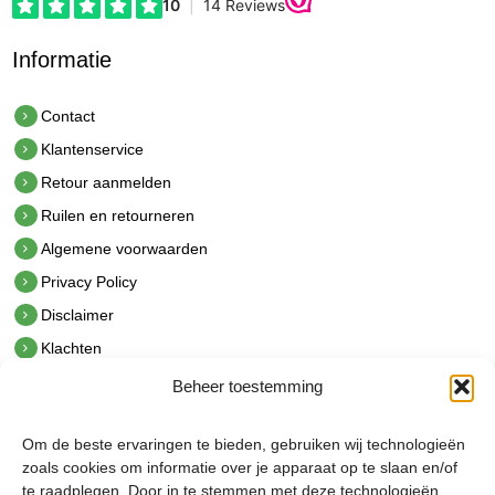
Informatie
Contact
Klantenservice
Retour aanmelden
Ruilen en retourneren
Algemene voorwaarden
Privacy Policy
Disclaimer
Klachten
Beheer toestemming
Contact
hetindustriehuis B.V.
Om de beste ervaringen te bieden, gebruiken wij technologieën
De Hoek 1 1601 MR Enkhuizen
zoals cookies om informatie over je apparaat op te slaan en/of
t.
0228 53 00 40
te raadplegen. Door in te stemmen met deze technologieën