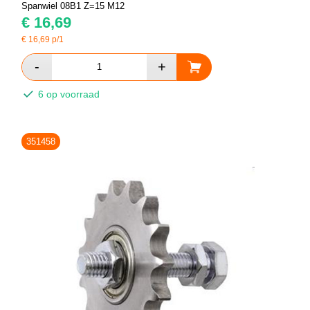
Spanwiel 08B1 Z=15 M12
€
16,69
€
16,69
p/1
6 op voorraad
351458