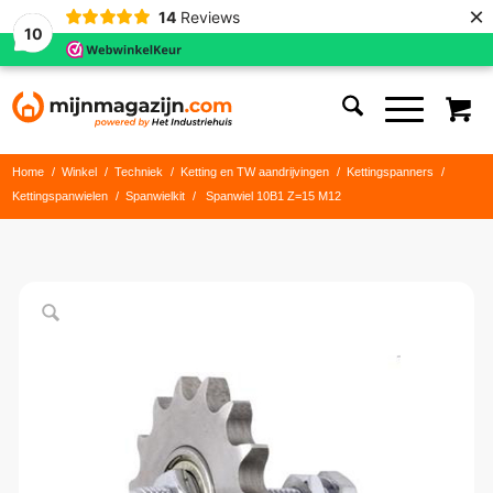
×
14
Reviews
10
Home
/
Winkel
/
Techniek
/
Ketting en TW aandrijvingen
/
Kettingspanners
/
Kettingspanwielen
/
Spanwielkit
/
Spanwiel 10B1 Z=15 M12