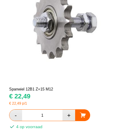
Spanwiel 12B1 Z=15 M12
€
22,49
€
22,49
p/1
4 op voorraad