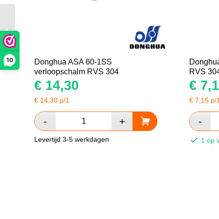
Donghua ASA 60-1R
rollenketting
10
Donghua ASA 60-1SS
Donghua
verloopschalm RVS 304
RVS 30
€
14,30
€
7,1
€
14,30
p/1
€
7,15
p/
Levertijd 3-5 werkdagen
1 op 