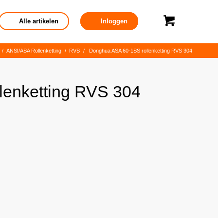
Alle artikelen
Inloggen
/
ANSI/ASA Rollenketting
/
RVS
/
Donghua ASA 60-1SS rollenketting RVS 304
lenketting RVS 304