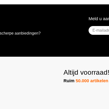
Meld u aan
E-
e scherpe aanbiedingen?
mailadres
(Vere
Altijd voorraad
Ruim
50.000 artikelen