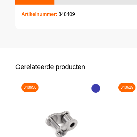
Artikelnummer:
348409
Gerelateerde producten
348956
348619