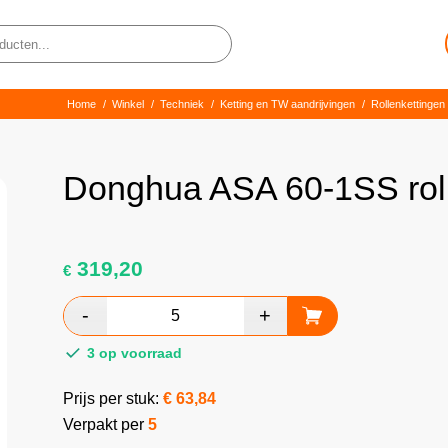
Home
/
Winkel
/
Techniek
/
Ketting en TW aandrijvingen
/
Rollenkettingen
Donghua ASA 60-1SS rol
319,20
€
3 op voorraad
Prijs per stuk:
€
63,84
Verpakt per
5