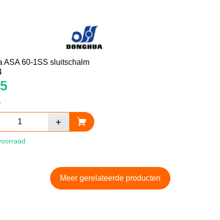
 ASA 60-1SS sluitschalm
4
5
1
voorraad
Meer gerelateerde producten