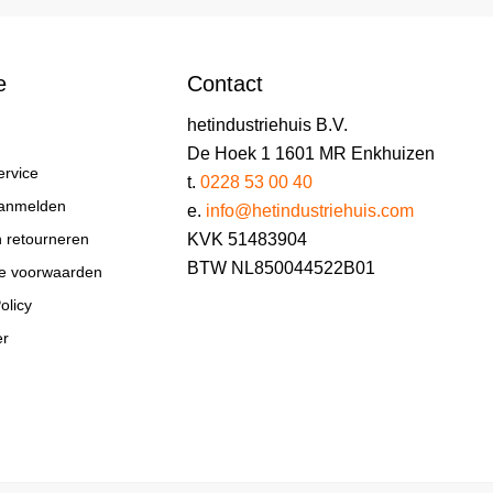
e
Contact
hetindustriehuis B.V.
De Hoek 1 1601 MR Enkhuizen
ervice
t.
0228 53 00 40
aanmelden
e.
info@hetindustriehuis.com
KVK 51483904
n retourneren
BTW NL850044522B01
e voorwaarden
olicy
er