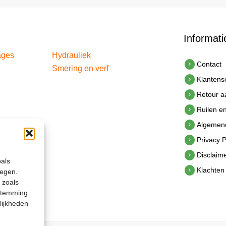
Informati
ages
Hydrauliek
Contact
Smering en verf
Klantens
Retour 
Ruilen e
Algemen
Privacy P
Disclaim
oals
Klachten
legen.
 zoals
estemming
lijkheden