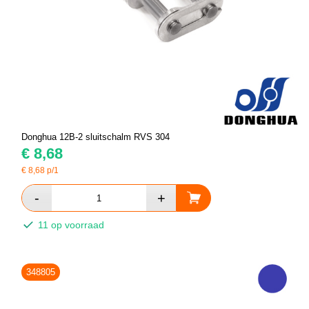
Donghua 12B-2 sluitschalm RVS 304
€
8,68
€
8,68
p/1
11 op voorraad
348805