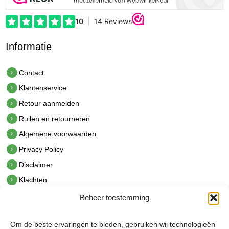
Informatie
Contact
Klantenservice
Retour aanmelden
Ruilen en retourneren
Algemene voorwaarden
Privacy Policy
Disclaimer
Klachten
Beheer toestemming
Contact
hetindustriehuis B.V.
Om de beste ervaringen te bieden, gebruiken wij technologieën