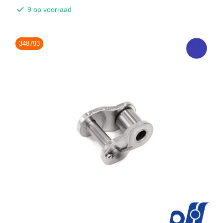
9 op voorraad
348793