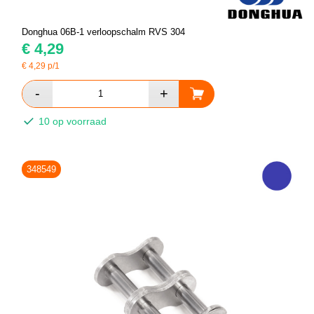
Donghua 06B-1 verloopschalm RVS 304
€
4,29
€
4,29
p/1
10 op voorraad
348549