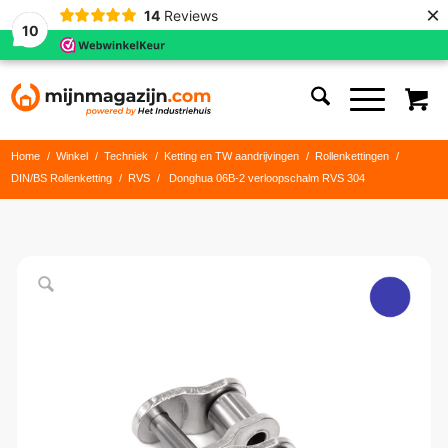
×
14
Reviews
10
Home
/
Winkel
/
Techniek
/
Ketting en TW aandrijvingen
/
Rollenkettingen
/
DIN/BS Rollenketting
/
RVS
/
Donghua 06B-2 verloopschalm RVS 304