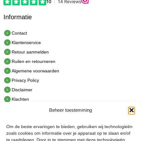
Informatie
Contact
Klantenservice
Retour aanmelden
Ruilen en retourneren
Algemene voorwaarden
Privacy Policy
Disclaimer
Klachten
Beheer toestemming
Contact
hetindustriehuis B.V.
Om de beste ervaringen te bieden, gebruiken wij technologieën
De Hoek 1 1601 MR Enkhuizen
zoals cookies om informatie over je apparaat op te slaan en/of
t.
0228 53 00 40
te raadplegen. Door in te stemmen met deze technologieën