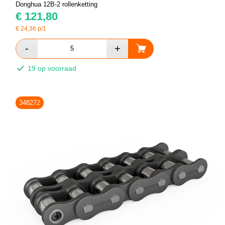
Donghua 12B-2 rollenketting
€
121,80
€
24,36
p/1
19 op voorraad
348272