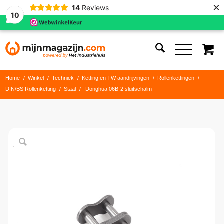
×
14
Reviews
10
Home
/
Winkel
/
Techniek
/
Ketting en TW aandrijvingen
/
Rollenkettingen
/
DIN/BS Rollenketting
/
Staal
/
Donghua 06B-2 sluitschalm