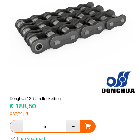
Donghua 12B-3 rollenketting
€
188,50
€
37,70
p/1
5 op voorraad