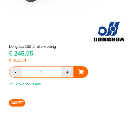
Donghua 16B-2 rollenketting
€
245,05
€
49,01
p/1
5 op voorraad
348257