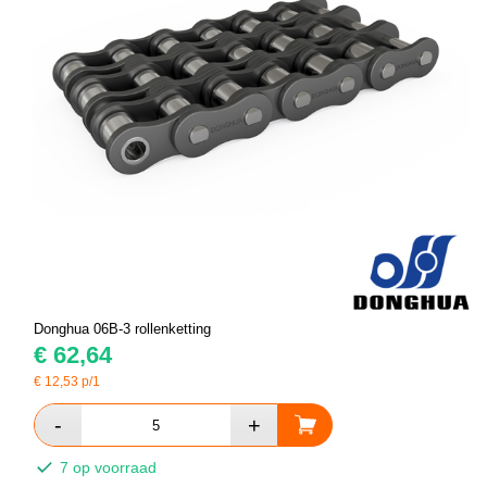
Donghua 06B-3 rollenketting
€
62,64
€
12,53
p/1
7 op voorraad