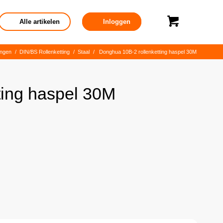
Alle artikelen
Inloggen
ingen
/
DIN/BS Rollenketting
/
Staal
/
Donghua 10B-2 rollenketting haspel 30M
ting haspel 30M