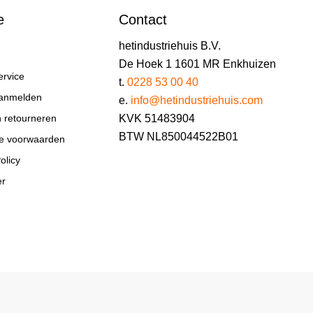
e
Contact
hetindustriehuis B.V.
De Hoek 1 1601 MR Enkhuizen
ervice
t.
0228 53 00 40
aanmelden
e.
info@hetindustriehuis.com
KVK 51483904
n retourneren
BTW NL850044522B01
e voorwaarden
olicy
er