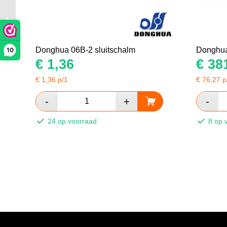
Donghua 10B-2
rollenketting
Donghua 06B-2 sluitschalm
Donghua 
10
€
1,36
€
381
€
1,36
p/1
€
76,27
p
24 op voorraad
8 op 