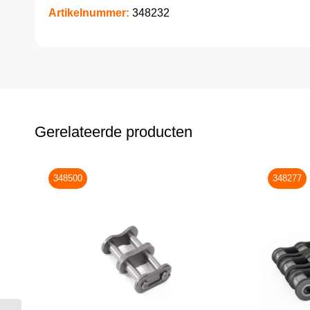
Artikelnummer:
348232
Gerelateerde producten
348500
348277