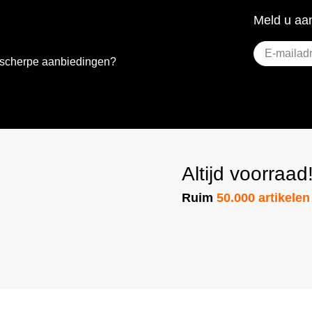
Meld u aan
E-
e scherpe aanbiedingen?
mailadres
(Vere
Altijd voorraad
Ruim
50.000 artikelen