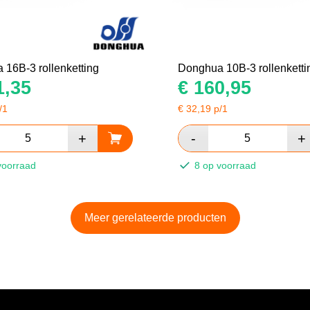
16B-3 rollenketting
Donghua 10B-3 rollenketti
,35
€
160,95
/1
€
32,19
p/1
voorraad
8 op voorraad
Meer gerelateerde producten