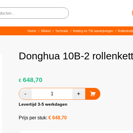
Home
/
Winkel
/
Techniek
/
Ketting en TW aandrijvingen
/
Rollenkett
Donghua 10B-2 rollenket
648,70
€
Levertijd 3-5 werkdagen
Prijs per stuk:
€
648,70