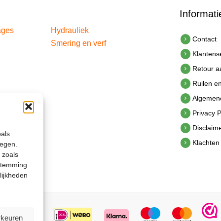
Informati
ages
Hydrauliek
Contact
Smering en verf
Klantens
Retour 
Ruilen e
Algemen
Privacy P
Disclaim
oals
Klachten
legen.
 zoals
estemming
lijkheden
rkeuren