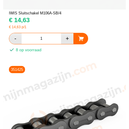
IWIS Sluitschakel M106A-SB/4
€
14,63
€
14,63
p/1
8 op voorraad
351425