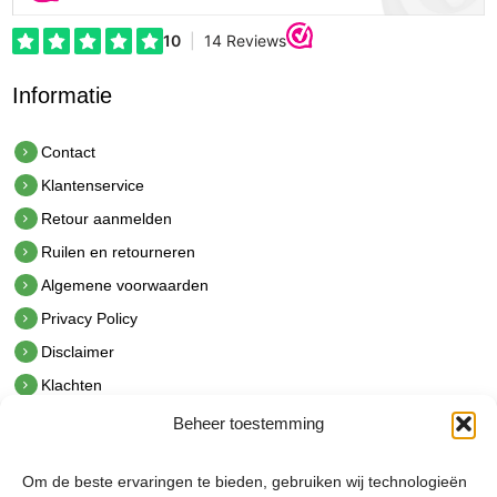
Informatie
Contact
Klantenservice
Retour aanmelden
Ruilen en retourneren
Algemene voorwaarden
Privacy Policy
Disclaimer
Klachten
Beheer toestemming
Contact
hetindustriehuis B.V.
Om de beste ervaringen te bieden, gebruiken wij technologieën