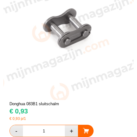
Donghua 083B1 sluitschalm
€
0,93
€
0,93
p/1