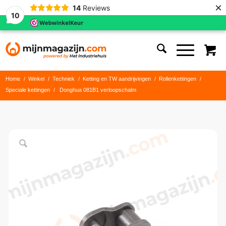
×
14
Reviews
10
Home
/
Winkel
/
Techniek
/
Ketting en TW aandrijvingen
/
Rollenkettingen
/
Speciale kettingen
/
Donghua 081B1 verloopschalm