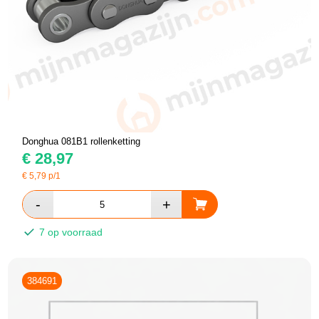
Donghua 081B1 rollenketting
€
28,97
€
5,79
p/1
7 op voorraad
384691