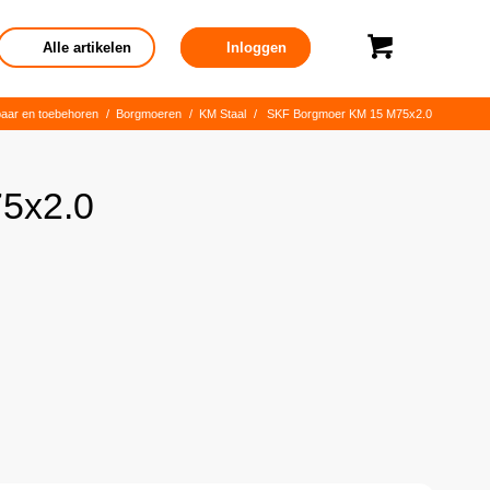
Alle artikelen
Inloggen
aar en toebehoren
/
Borgmoeren
/
KM Staal
/
SKF Borgmoer KM 15 M75x2.0
5x2.0