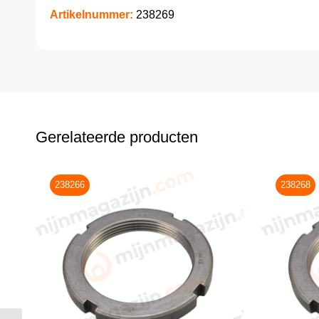
Artikelnummer:
238269
Gerelateerde producten
238266
238268