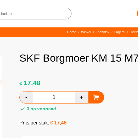
Home
/
Winkel
/
Techniek
/
Lagers
/
Deelb
SKF Borgmoer KM 15 M7
17,48
€
3 op voorraad
Prijs per stuk:
€
17,48