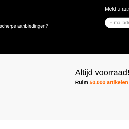
Meld u aan
E-
e scherpe aanbiedingen?
mailadres
(Vereist)
Altijd voorraad
Ruim
50.000 artikelen