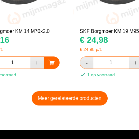
gmoer KM 14 M70x2.0
SKF Borgmoer KM 19 M95
16
€
24,98
/1
€
24,98
p/1
voorraad
1 op voorraad
Meer gerelateerde producten