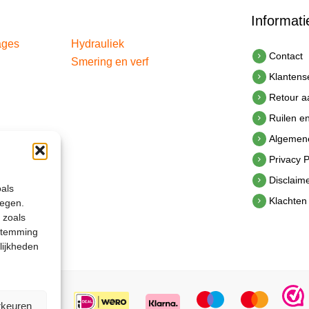
Informati
ages
Hydrauliek
Contact
Smering en verf
Klantens
Retour 
Ruilen e
Algemen
Privacy P
Disclaim
oals
Klachten
legen.
 zoals
estemming
lijkheden
rkeuren