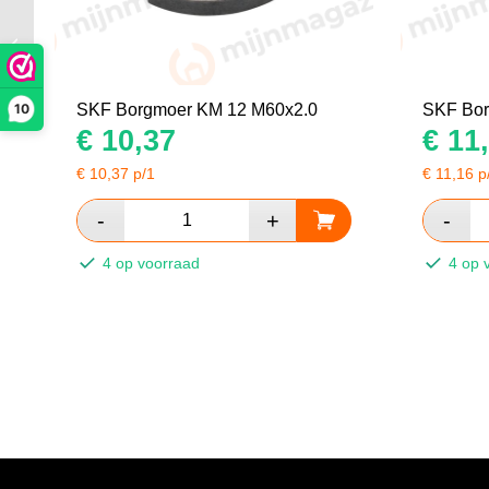
SKF Borgmoer KM 14
M70x2.0
10
SKF Borgmoer KM 12 M60x2.0
SKF Bor
€
10,37
€
11,
€
10,37
p/1
€
11,16
p
4 op voorraad
4 op 