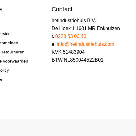
e
Contact
hetindustriehuis B.V.
De Hoek 1 1601 MR Enkhuizen
ervice
t.
0228 53 00 40
aanmelden
e.
info@hetindustriehuis.com
KVK 51483904
n retourneren
BTW NL850044522B01
e voorwaarden
olicy
er