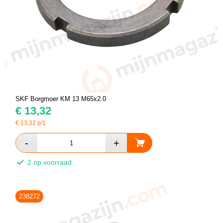
SKF Borgmoer KM 13 M65x2.0
€
13,32
€
13,32
p/1
2 op voorraad
238272