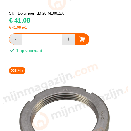
SKF Borgmoer KM 20 M100x2.0
€
41,08
€
41,08
p/1
1 op voorraad
238267