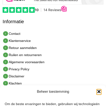
Informatie
Contact
Klantenservice
Retour aanmelden
Ruilen en retourneren
Algemene voorwaarden
Privacy Policy
Disclaimer
Klachten
Beheer toestemming
Contact
hetindustriehuis B.V.
Om de beste ervaringen te bieden, gebruiken wij technologieën