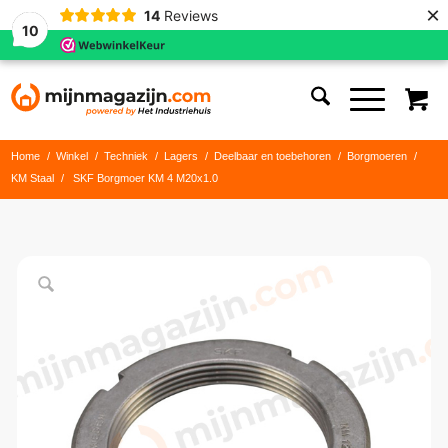
×
14
Reviews
10
Home
/
Winkel
/
Techniek
/
Lagers
/
Deelbaar en toebehoren
/
Borgmoeren
/
KM Staal
/
SKF Borgmoer KM 4 M20x1.0