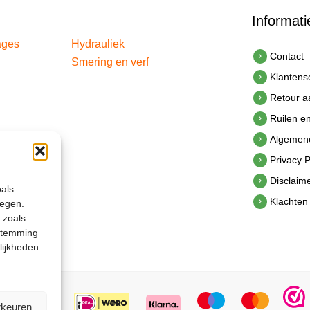
Informati
ages
Hydrauliek
Contact
Smering en verf
Klantens
Retour 
Ruilen e
Algemen
Privacy P
Disclaim
oals
Klachten
legen.
 zoals
estemming
lijkheden
rkeuren