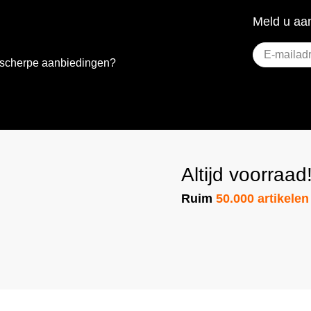
Meld u aan
E-
e scherpe aanbiedingen?
mailadres
(Vereist)
Altijd voorraad
Ruim
50.000 artikelen