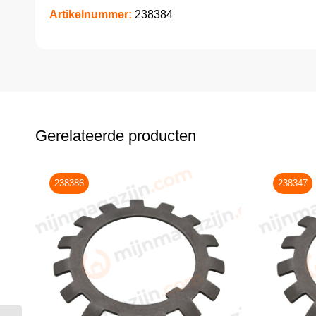
Artikelnummer:
238384
Gerelateerde producten
238386
238347