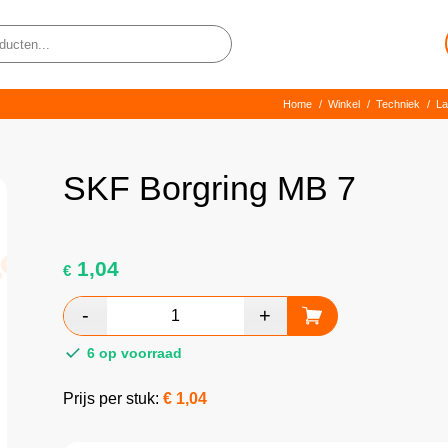
Home
/
Winkel
/
Techniek
/
La
SKF Borgring MB 7
1,04
€
6 op voorraad
Prijs per stuk:
€
1,04