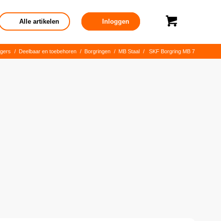
Alle artikelen
Inloggen
gers
/
Deelbaar en toebehoren
/
Borgringen
/
MB Staal
/
SKF Borgring MB 7