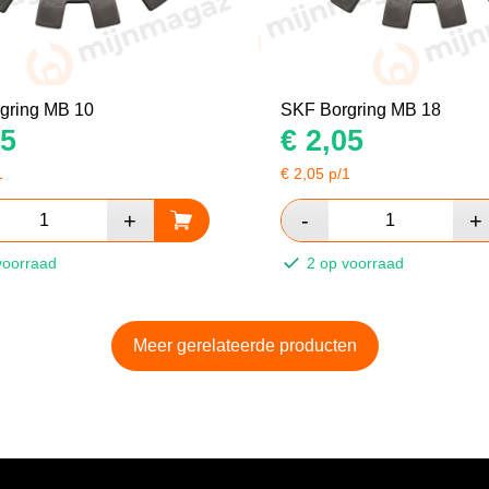
gring MB 10
SKF Borgring MB 18
5
€
2,05
1
€
2,05
p/1
voorraad
2 op voorraad
Meer gerelateerde producten