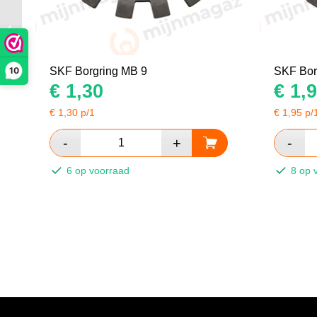
SKF Borgring MB 6
10
SKF Borgring MB 9
SKF Bor
€
1,30
€
1,9
€
1,30
p/1
€
1,95
p/
6 op voorraad
8 op 