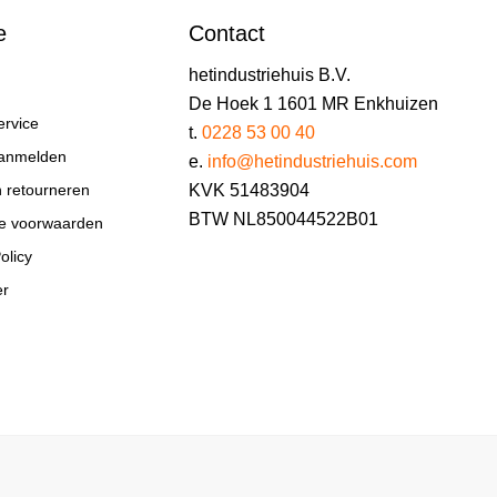
e
Contact
hetindustriehuis B.V.
De Hoek 1 1601 MR Enkhuizen
ervice
t.
0228 53 00 40
aanmelden
e.
info@hetindustriehuis.com
KVK 51483904
n retourneren
BTW NL850044522B01
e voorwaarden
olicy
er