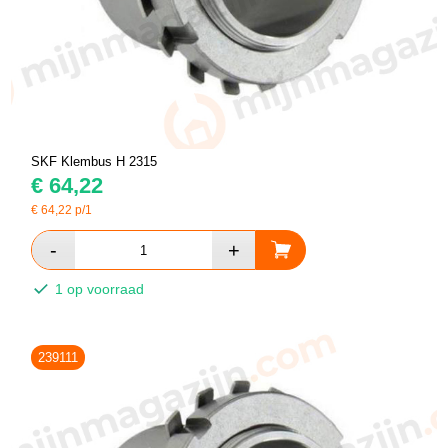
SKF Klembus H 2315
€
64,22
€
64,22
p/1
1 op voorraad
239111