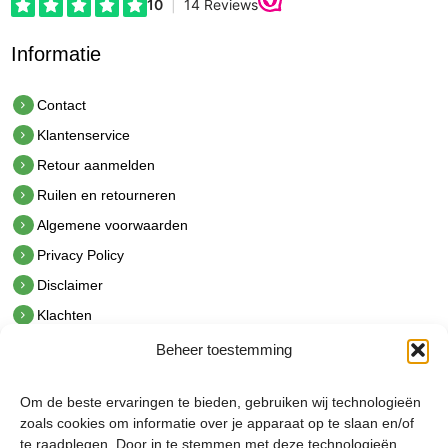
Informatie
Contact
Klantenservice
Retour aanmelden
Ruilen en retourneren
Algemene voorwaarden
Privacy Policy
Disclaimer
Klachten
Beheer toestemming
Contact
hetindustriehuis B.V.
Om de beste ervaringen te bieden, gebruiken wij technologieën
De Hoek 1 1601 MR Enkhuizen
zoals cookies om informatie over je apparaat op te slaan en/of
t.
0228 53 00 40
te raadplegen. Door in te stemmen met deze technologieën