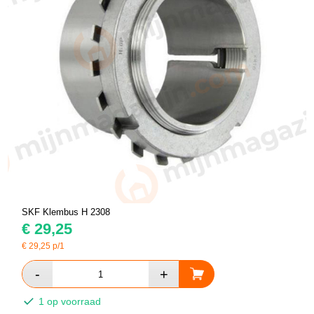
SKF Klembus H 2308
€
29,25
€
29,25
p/1
1 op voorraad