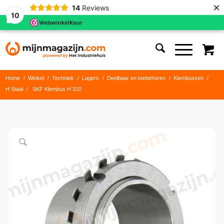
×
14
Reviews
10
Home
/
Winkel
/
Techniek
/
Lagers
/
Deelbaar en toebehoren
/
Klembussen
/
H Staal
/
SKF Klembus H 310