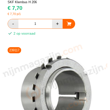
SKF Klembus H 206
€
7,70
€
7,70
p/1
2 op voorraad
239117