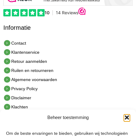
Informatie
Contact
Klantenservice
Retour aanmelden
Ruilen en retourneren
Algemene voorwaarden
Privacy Policy
Disclaimer
Klachten
Beheer toestemming
Contact
hetindustriehuis B.V.
Om de beste ervaringen te bieden, gebruiken wij technologieën