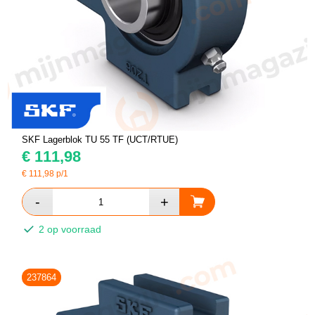
SKF Lagerblok TU 55 TF (UCT/RTUE)
€
111,98
€
111,98
p/1
2 op voorraad
237864