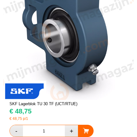
SKF Lagerblok TU 30 TF (UCT/RTUE)
€
48,75
€
48,75
p/1