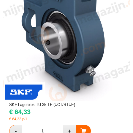
SKF Lagerblok TU 35 TF (UCT/RTUE)
€
64,33
€
64,33
p/1