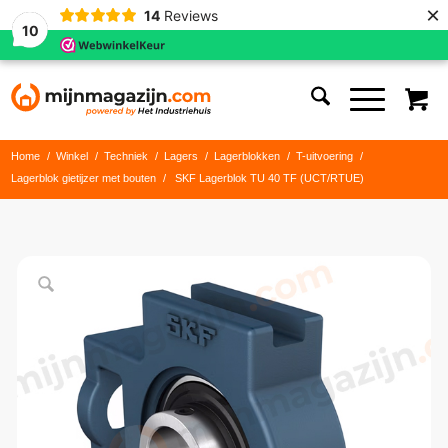
×
14
Reviews
10
Home
/
Winkel
/
Techniek
/
Lagers
/
Lagerblokken
/
T-uitvoering
/
Lagerblok gietijzer met bouten
/
SKF Lagerblok TU 40 TF (UCT/RTUE)