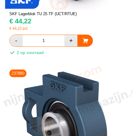
SKF Lagerblok TU 25 TF (UCT/RTUE)
€
44,22
€
44,22
p/1
2 op voorraad
237880