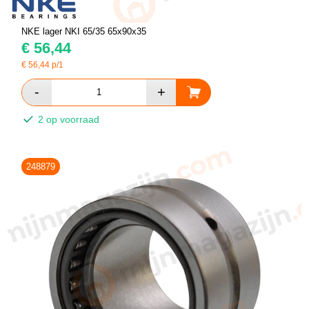
NKE lager NKI 65/35 65x90x35
€
56,44
€
56,44
p/1
2 op voorraad
248879