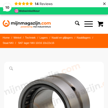
×
14
Reviews
10
Home
/
Winkel
/
Techniek
/
Lagers
/
Naald en glijlagers
/
Naaldlagers
/
Staal NKI
/
SKF lager NKI 10/16 10x22x16