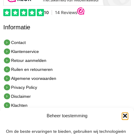
Informatie
Contact
Klantenservice
Retour aanmelden
Ruilen en retourneren
Algemene voorwaarden
Privacy Policy
Disclaimer
Klachten
Beheer toestemming
Contact
hetindustriehuis B.V.
Om de beste ervaringen te bieden, gebruiken wij technologieën