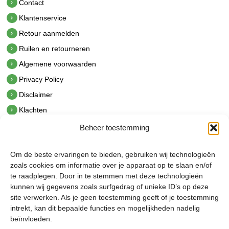
Contact
Klantenservice
Retour aanmelden
Ruilen en retourneren
Algemene voorwaarden
Privacy Policy
Disclaimer
Klachten
Beheer toestemming
Contact
hetindustriehuis B.V.
Om de beste ervaringen te bieden, gebruiken wij technologieën
De Hoek 1 1601 MR Enkhuizen
zoals cookies om informatie over je apparaat op te slaan en/of
t.
0228 53 00 40
te raadplegen. Door in te stemmen met deze technologieën
e.
info@hetindustriehuis.com
kunnen wij gegevens zoals surfgedrag of unieke ID’s op deze
KVK 51483904
site verwerken. Als je geen toestemming geeft of je toestemming
BTW NL850044522B01
intrekt, kan dit bepaalde functies en mogelijkheden nadelig
beïnvloeden.