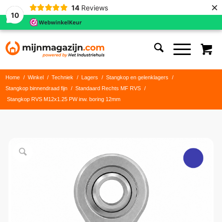
×
14
Reviews
10
Home
/
Winkel
/
Techniek
/
Lagers
/
Stangkop en gelenklagers
/
Stangkop binnendraad fijn
/
Standaard Rechts MF RVS
/
Stangkop RVS M12x1.25 PW inw. boring 12mm