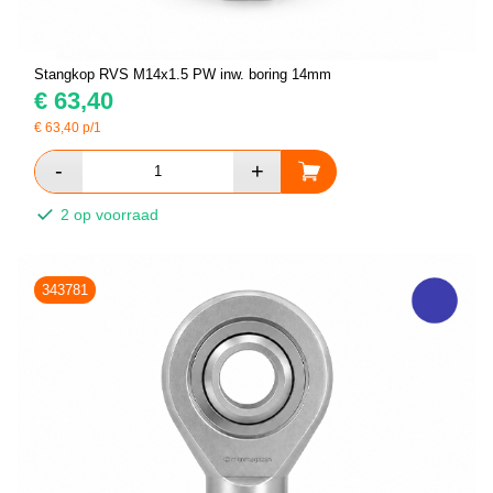
Stangkop RVS M14x1.5 PW inw. boring 14mm
€
63,40
€
63,40
p/1
2 op voorraad
343781