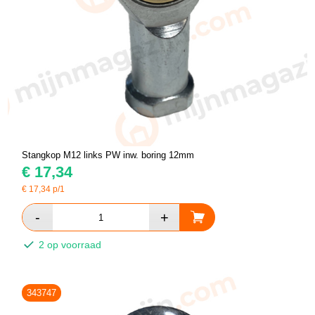
Stangkop M12 links PW inw. boring 12mm
€
17,34
€
17,34
p/1
2 op voorraad
343747