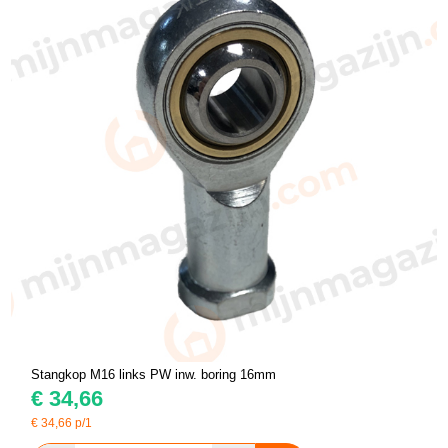
Stangkop M16 links PW inw. boring 16mm
€
34,66
€
34,66
p/1