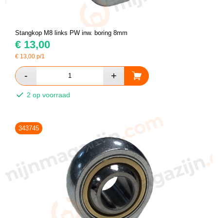
Stangkop M8 links PW inw. boring 8mm
€
13,00
€
13,00
p/1
2 op voorraad
343745