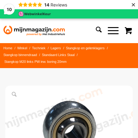
×
14
Reviews
10
Home
/
Winkel
/
Techniek
/
Lagers
/
Stangkop en gelenklagers
/
Stangkop binnendraad
/
Standaard Links Staal
/
Stangkop M20 links PW inw. boring 20mm