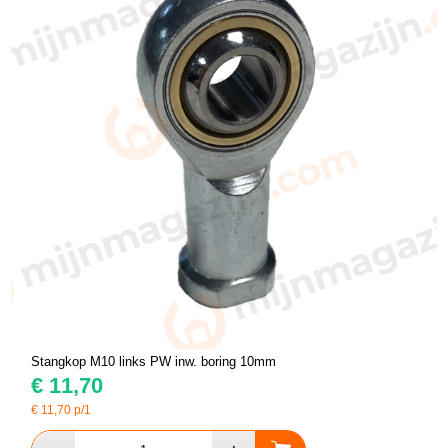
Stangkop M10 links PW inw. boring 10mm
€
11,70
€
11,70
p/1