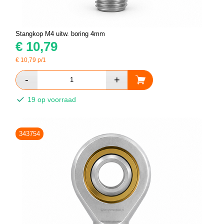
Stangkop M4 uitw. boring 4mm
€
10,79
€
10,79
p/1
19 op voorraad
343754