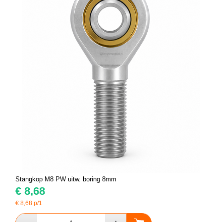
Stangkop M8 PW uitw. boring 8mm
€
8,68
€
8,68
p/1