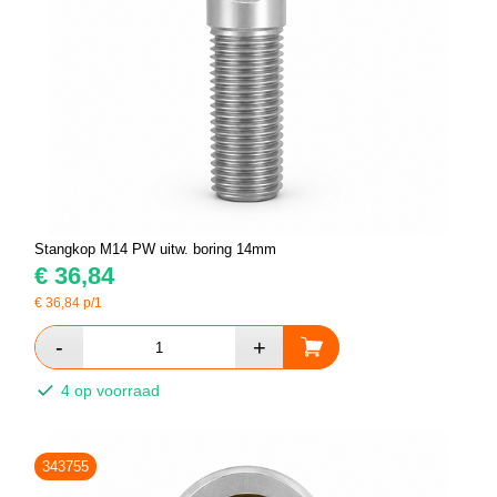
Stangkop M14 PW uitw. boring 14mm
€
36,84
€
36,84
p/1
4 op voorraad
343755