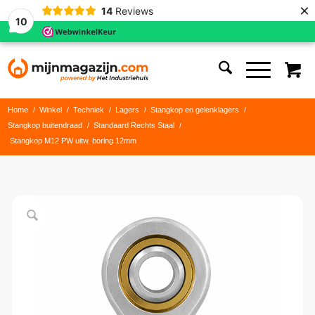
×
14
Reviews
10
Home
/
Winkel
/
Techniek
/
Lagers
/
Stangkop en gelenklagers
/
Stangkop buitendraad
/
Standaard Rechts Staal
/
Stangkop M12 PW uitw. boring 12mm