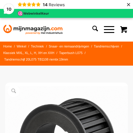
×
14
Reviews
10
Home
/
Winkel
/
Techniek
/
Snaar- en riemaandrijvingen
/
Tandriemschijven
/
Klassiek MXL, XL, L, H, XH en XXH
/
Taperbush L075
/
Tandriemschijf 20L075 TB1108 riembr.19mm