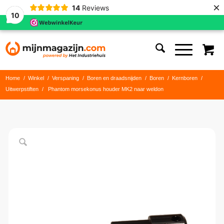
×
14
Reviews
10
Home
/
Winkel
/
Verspaning
/
Boren en draadsnijden
/
Boren
/
Kernboren
/
Uitwerpstiften
/
Phantom morsekonus houder MK2 naar weldon