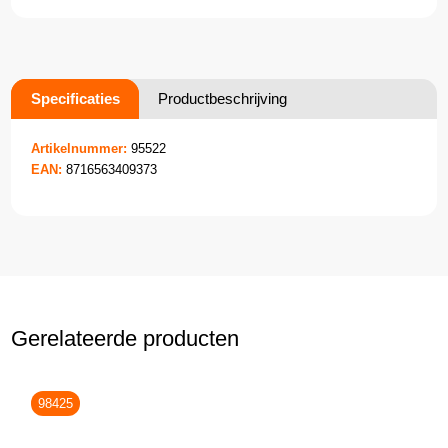
Specificaties
Productbeschrijving
Artikelnummer:
95522
EAN:
8716563409373
Gerelateerde producten
98425