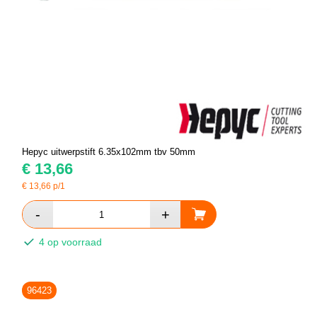
Hepyc uitwerpstift 6.35x102mm tbv 50mm
€
13,66
€
13,66
p/1
4 op voorraad
96423