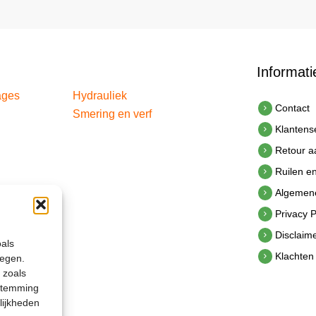
Informati
ages
Hydrauliek
Contact
Smering en verf
Klantens
Retour 
Ruilen e
Algemen
Privacy P
Disclaim
oals
Klachten
legen.
 zoals
estemming
lijkheden