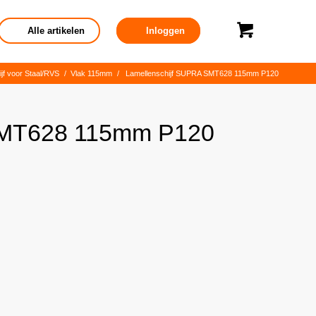
Alle artikelen
Inloggen
jf voor Staal/RVS
/
Vlak 115mm
/
Lamellenschijf SUPRA SMT628 115mm P120
SMT628 115mm P120