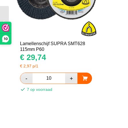
Lamellenschijf SUPRA
SMT314 125mm P80
10
Lamellenschijf SUPRA SMT628
115mm P60
€
29,74
€
2,97
p/1
7 op voorraad