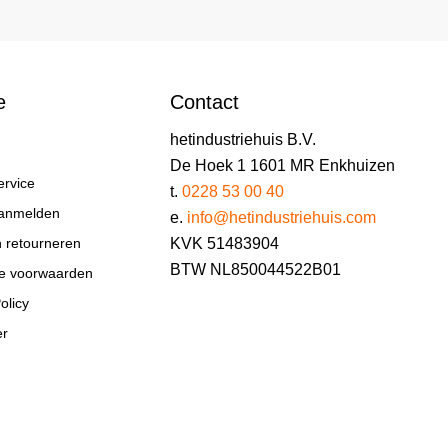
e
Contact
hetindustriehuis B.V.
De Hoek 1 1601 MR Enkhuizen
ervice
t.
0228 53 00 40
aanmelden
e.
info@hetindustriehuis.com
KVK 51483904
n retourneren
BTW NL850044522B01
e voorwaarden
olicy
er