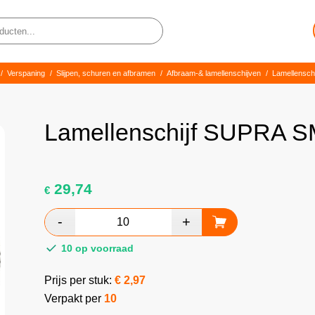
/
Verspaning
/
Slijpen, schuren en afbramen
/
Afbraam-& lamellenschijven
/
Lamellenschi
Lamellenschijf SUPRA 
29,74
€
10 op voorraad
Prijs per stuk:
€
2,97
Verpakt per
10