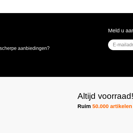
Meld u aan
E-
e scherpe aanbiedingen?
mailadres
(Vere
Altijd voorraad
Ruim
50.000 artikelen