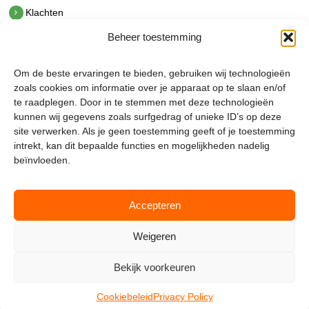
Klachten
Beheer toestemming
Contact
hetindustriehuis B.V.
Om de beste ervaringen te bieden, gebruiken wij technologieën
De Hoek 1 1601 MR Enkhuizen
zoals cookies om informatie over je apparaat op te slaan en/of
t.
0228 53 00 40
te raadplegen. Door in te stemmen met deze technologieën
e.
info@hetindustriehuis.com
kunnen wij gegevens zoals surfgedrag of unieke ID’s op deze
KVK 51483904
site verwerken. Als je geen toestemming geeft of je toestemming
BTW NL850044522B01
intrekt, kan dit bepaalde functies en mogelijkheden nadelig
beïnvloeden.
Accepteren
Weigeren
Bekijk voorkeuren
Mijnmagazijn.com © 2026 |
Cookie Policy
|
Admin
Cookiebeleid
Privacy Policy