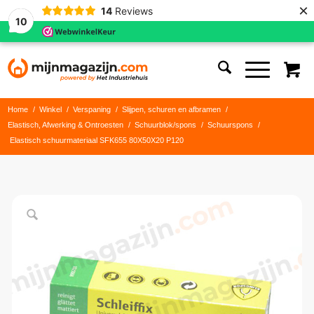
×
14
Reviews
10
Home
/
Winkel
/
Verspaning
/
Slijpen, schuren en afbramen
/
Elastisch, Afwerking & Ontroesten
/
Schuurblok/spons
/
Schuurspons
/
Elastisch schuurmateriaal SFK655 80X50X20 P120