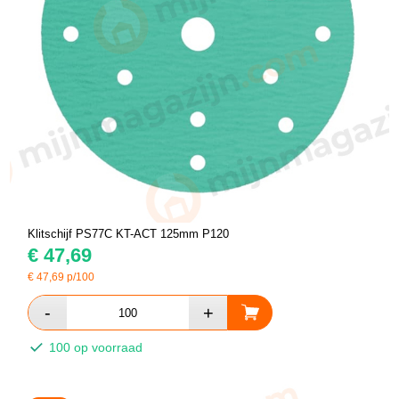
Klitschijf PS77C KT-ACT 125mm P120
€
47,69
€
47,69
p/100
100 op voorraad