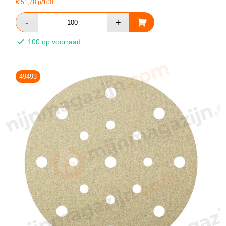
€
51,78
p/100
100 op voorraad
49493