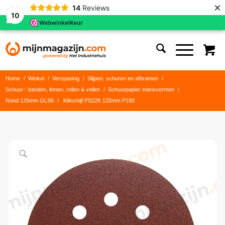
×
14
Reviews
10
Home
/
Winkel
/
Verspaning
/
Slijpen, schuren en afbramen
/
Schuur-: banden, linnen, rollen & vellen
/
Schuurpapier stansvormen
/
Rond 125mm GLS5
/
Klitschijf PS22K 125mm P180