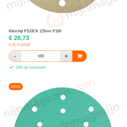
Klitschijf PS33CK 125mm P100
€
26,73
€
26,73
p/100
100 op voorraad
49501