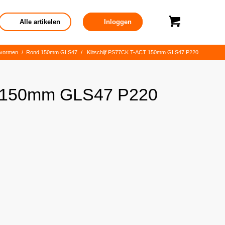
Alle artikelen
Inloggen
svormen
/
Rond 150mm GLS47
/
Klitschijf PS77CK T-ACT 150mm GLS47 P220
T 150mm GLS47 P220