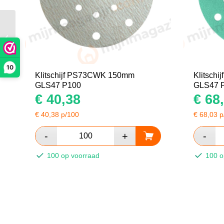
Klitschijf PS73BWK
150mm GLS47 P180
10
Klitschijf PS73CWK 150mm
Klitsch
GLS47 P100
GLS47 
€
40,38
€
68,
€
40,38
p/100
€
68,03
p
100 op voorraad
100 o