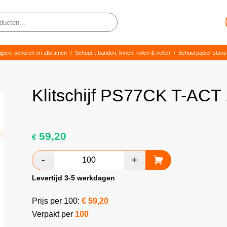
lijpen, schuren en afbramen
/
Schuur-: banden, linnen, rollen & vellen
/
Schuurpapier stan
Klitschijf PS77CK T-AC
59,20
€
Levertijd 3-5 werkdagen
Prijs per 100:
€
59,20
Verpakt per
100