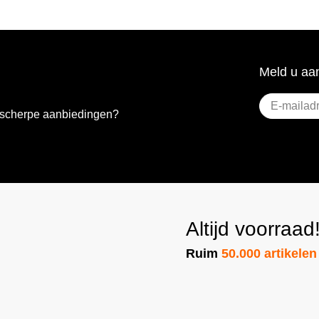
Meld u aan
E-
e scherpe aanbiedingen?
mailadres
(Vere
Altijd voorraad
Ruim
50.000 artikelen