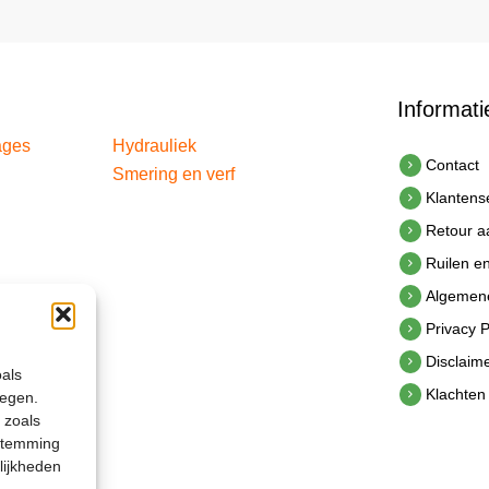
Informati
ages
Hydrauliek
Contact
Smering en verf
Klantens
Retour 
Ruilen e
Algemen
Privacy P
Disclaim
oals
Klachten
legen.
 zoals
estemming
lijkheden