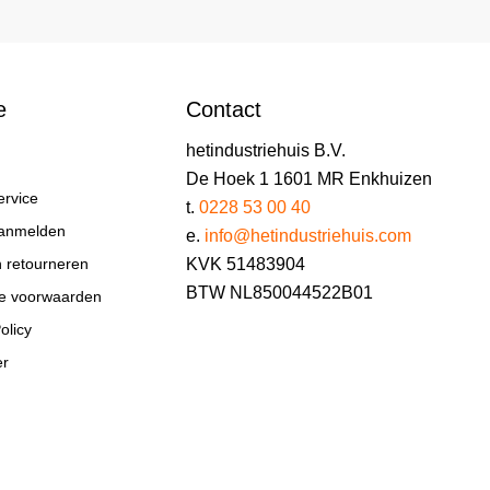
e
Contact
hetindustriehuis B.V.
De Hoek 1 1601 MR Enkhuizen
ervice
t.
0228 53 00 40
aanmelden
e.
info@hetindustriehuis.com
KVK 51483904
n retourneren
BTW NL850044522B01
e voorwaarden
olicy
er