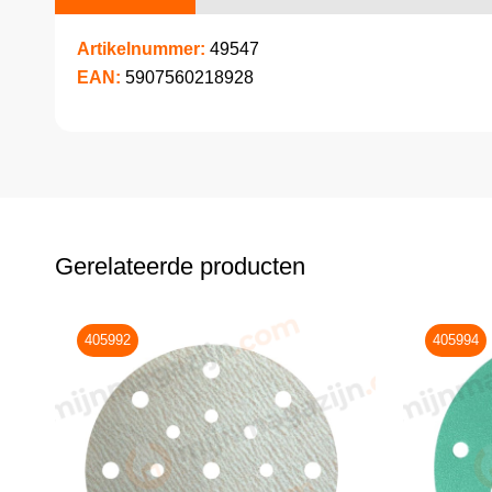
Artikelnummer:
49547
EAN:
5907560218928
Gerelateerde producten
405992
405994