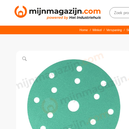
Home
/
Winkel
/
Verspaning
/
S