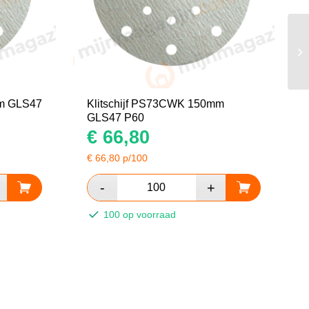
mm GLS47
Klitschijf PS73CWK 150mm
GLS47 P60
€
66,80
€
66,80
p/100
100 op voorraad