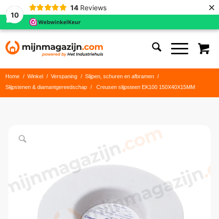
×
14
Reviews
10
Home
/
Winkel
/
Verspaning
/
Slijpen, schuren en afbramen
/
Slijpstenen & diamantgereedschap
/
Creusen slijpsteen EK100 150X40X15MM