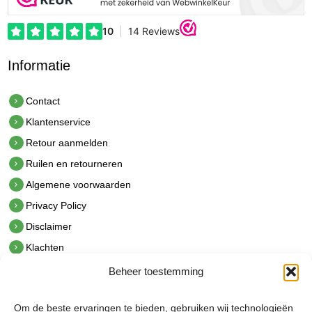
Informatie
Contact
Klantenservice
Retour aanmelden
Ruilen en retourneren
Algemene voorwaarden
Privacy Policy
Disclaimer
Klachten
Beheer toestemming
Contact
hetindustriehuis B.V.
Om de beste ervaringen te bieden, gebruiken wij technologieën