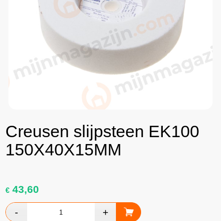
Creusen slijpsteen EK100
150X40X15MM
43,60
€