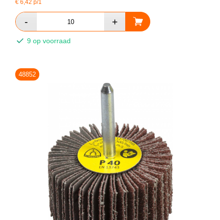
€
6,42
p/1
9 op voorraad
48852