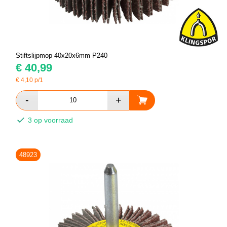
Stiftslijpmop 40x20x6mm P240
€
40,99
€
4,10
p/1
3 op voorraad
48923