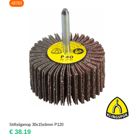
48783
Stiftslijpmop 30x15x6mm P120
€
38,19