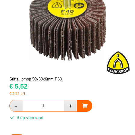
Stiftslijpmop 50x30x6mm P60
€
5,52
€
5,52
p/1
9 op voorraad