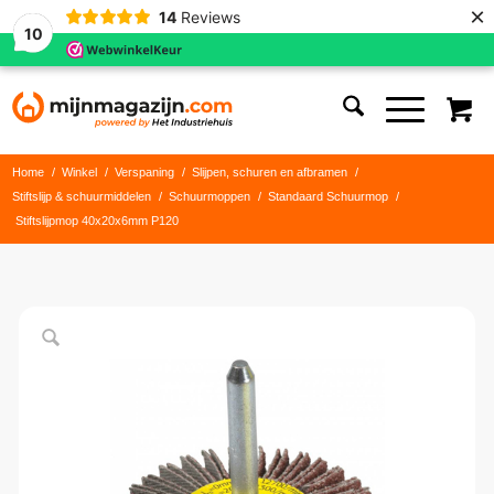
×
14
Reviews
10
Home
/
Winkel
/
Verspaning
/
Slijpen, schuren en afbramen
/
Stiftslijp & schuurmiddelen
/
Schuurmoppen
/
Standaard Schuurmop
/
Stiftslijpmop 40x20x6mm P120