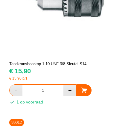
Tandkransboorkop 1-10 UNF 3/8 Sleutel S14
€
15,90
€
15,90
p/1
1 op voorraad
99012