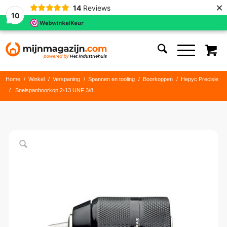
×
14
Reviews
10
Home
/
Winkel
/
Verspaning
/
Spannen en tooling
/
Boorkoppen
/
Hepyc Precisie
/
Snelspanboorkop 2-13 UNF 3/8