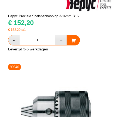
Hepyc Precisie Snelspanboorkop 3-16mm B16
€
152,20
€
152,20
p/1
Levertijd 3-5 werkdagen
99540