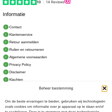
Informatie
Contact
Klantenservice
Retour aanmelden
Ruilen en retourneren
Algemene voorwaarden
Privacy Policy
Disclaimer
Klachten
Beheer toestemming
Contact
hetindustriehuis B.V.
Om de beste ervaringen te bieden, gebruiken wij technologieën
De Hoek 1 1601 MR Enkhuizen
zoals cookies om informatie over je apparaat op te slaan en/of
t.
0228 53 00 40
te raadplegen. Door in te stemmen met deze technologieën