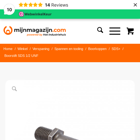
×
14
Reviews
10
Home
/
Winkel
/
Verspaning
/
Spannen en tooling
/
Boorkoppen
/
SDS+
/
Boorstift SDS 1/2 UNF