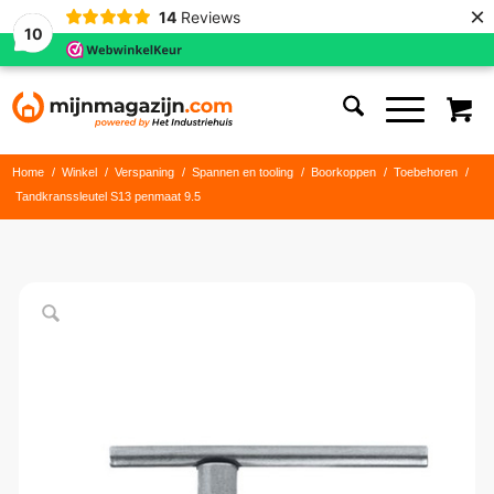
×
14
Reviews
10
Home
/
Winkel
/
Verspaning
/
Spannen en tooling
/
Boorkoppen
/
Toebehoren
/
Tandkranssleutel S13 penmaat 9.5