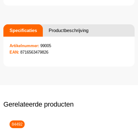
Specificaties
Productbeschrijving
Artikelnummer:
99005
EAN:
8716563479826
Gerelateerde producten
84492