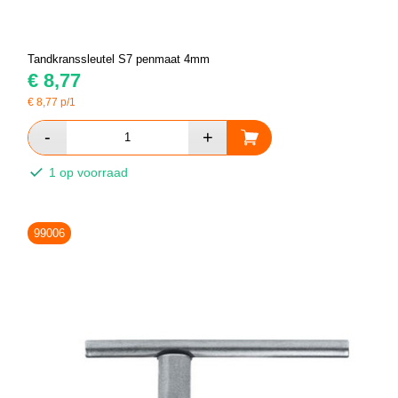
Tandkranssleutel S7 penmaat 4mm
€
8,77
€
8,77
p/1
1 op voorraad
99006