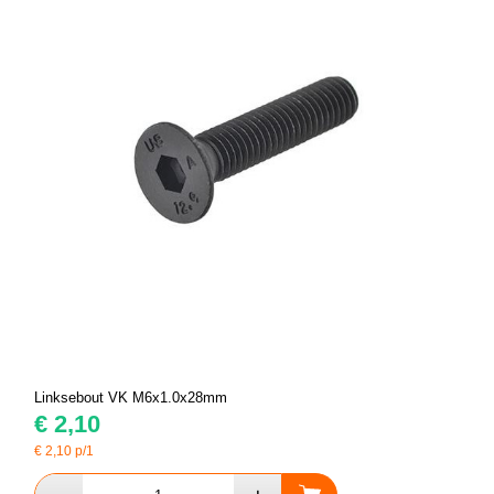
Linksebout VK M6x1.0x28mm
€
2,10
€
2,10
p/1