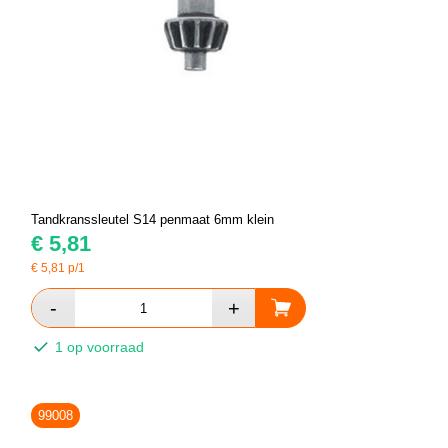
Tandkranssleutel S14 penmaat 6mm klein
€
5,81
€
5,81
p/1
1 op voorraad
99008