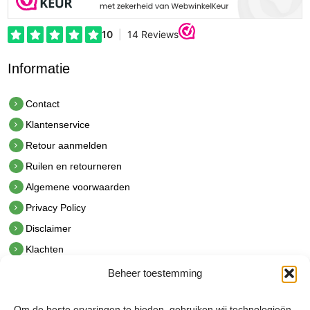
Informatie
Contact
Klantenservice
Retour aanmelden
Ruilen en retourneren
Algemene voorwaarden
Privacy Policy
Disclaimer
Klachten
Beheer toestemming
Contact
hetindustriehuis B.V.
Om de beste ervaringen te bieden, gebruiken wij technologieën