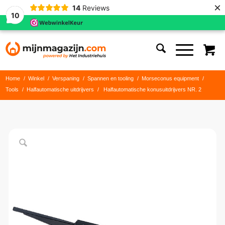
×
14
Reviews
10
Home
/
Winkel
/
Verspaning
/
Spannen en tooling
/
Morseconus equipment
/
Tools
/
Halfautomatische uitdrijvers
/
Halfautomatische konusuitdrijvers NR. 2