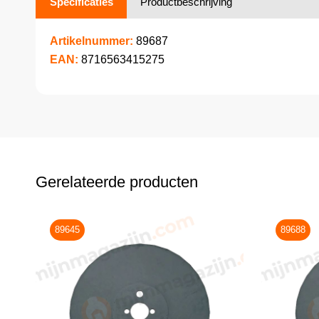
Specificaties
Productbeschrijving
Artikelnummer:
89687
EAN:
8716563415275
Gerelateerde producten
89645
89688