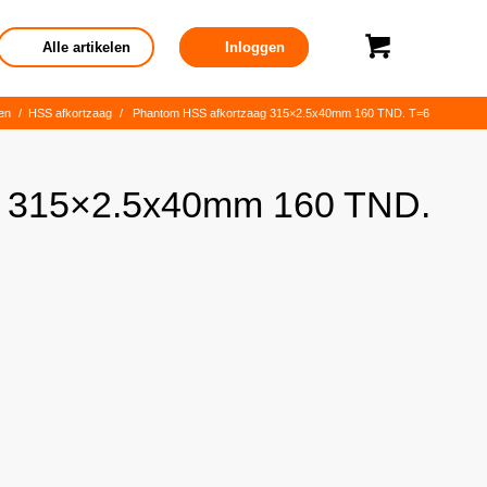
Alle artikelen
Inloggen
en
/
HSS afkortzaag
/
Phantom HSS afkortzaag 315×2.5x40mm 160 TND. T=6
g 315×2.5x40mm 160 TND.