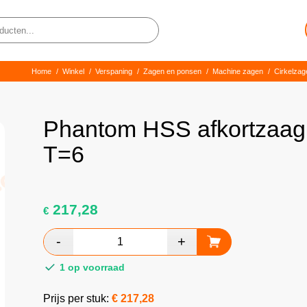
Home
/
Winkel
/
Verspaning
/
Zagen en ponsen
/
Machine zagen
/
Cirkelzag
Phantom HSS afkortzaa
T=6
217,28
€
1 op voorraad
Prijs per stuk:
€
217,28