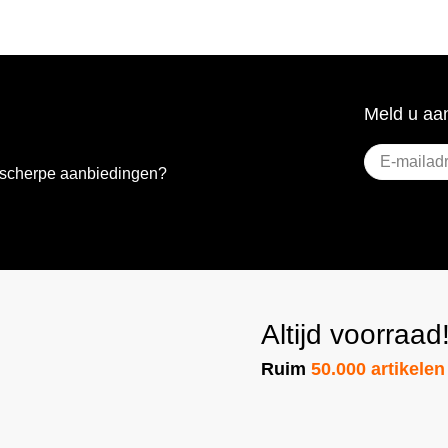
Meld u aan
E-
e scherpe aanbiedingen?
mailadres
(Vere
Altijd voorraad
Ruim
50.000 artikelen