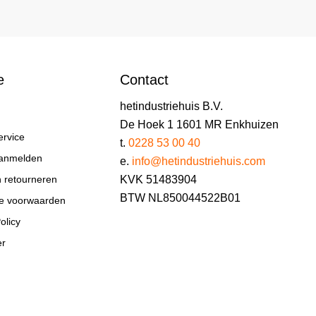
e
Contact
hetindustriehuis B.V.
De Hoek 1 1601 MR Enkhuizen
ervice
t.
0228 53 00 40
aanmelden
e.
info@hetindustriehuis.com
KVK 51483904
n retourneren
BTW NL850044522B01
e voorwaarden
olicy
er