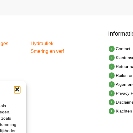
Informati
ages
Hydrauliek
Contact
Smering en verf
Klantens
Retour 
Ruilen e
Algemen
Privacy P
Disclaim
oals
Klachten
legen.
 zoals
estemming
lijkheden