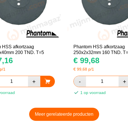
 HSS afkortzaag
Phantom HSS afkortzaag
x40mm 200 TND. T=5
250x2x32mm 160 TND. T
,16
€
99,68
p/1
€
99,68
p/1
voorraad
1 op voorraad
Meer gerelateerde producten