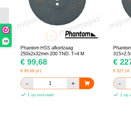
Phantom HSS
afkortzaag
250x2x32mm 200 TND.
T=4 M
10
Phantom HSS afkortzaag
Phantom
250x2x32mm 200 TND. T=4 M
315×2.5
€
99,68
€
227
€
99,68
p/1
€
227,16
1 op voorraad
1 op 