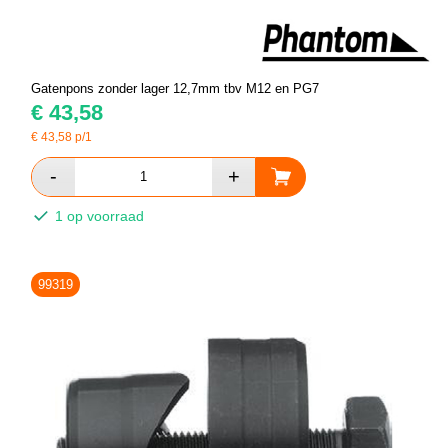
Gatenpons zonder lager 12,7mm tbv M12 en PG7
€
43,58
€
43,58
p/1
1 op voorraad
99319