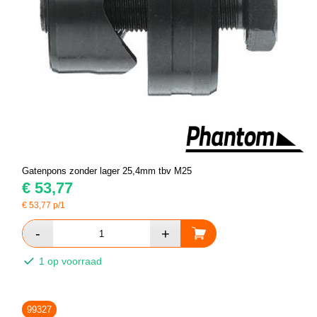
Gatenpons zonder lager 25,4mm tbv M25
€
53,77
€
53,77
p/1
1 op voorraad
99327