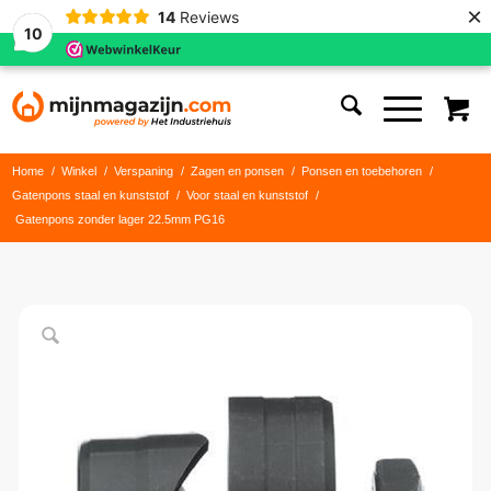
×
14
Reviews
10
Home
/
Winkel
/
Verspaning
/
Zagen en ponsen
/
Ponsen en toebehoren
/
Gatenpons staal en kunststof
/
Voor staal en kunststof
/
Gatenpons zonder lager 22.5mm PG16