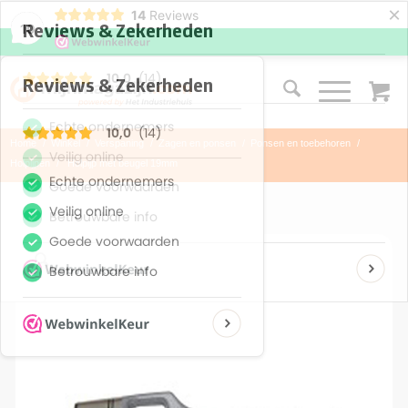
×
14
Reviews
10
Home
/
Winkel
/
Verspaning
/
Zagen en ponsen
/
Ponsen en toebehoren
/
Holpijpen
/
Holpijp met beugel 19mm