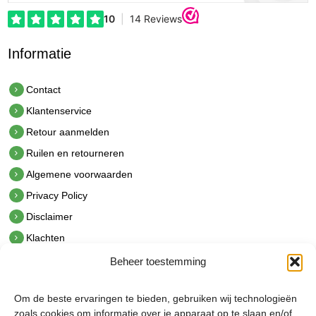
Informatie
Contact
Klantenservice
Retour aanmelden
Ruilen en retourneren
Algemene voorwaarden
Privacy Policy
Disclaimer
Klachten
Beheer toestemming
Contact
hetindustriehuis B.V.
Om de beste ervaringen te bieden, gebruiken wij technologieën
De Hoek 1 1601 MR Enkhuizen
zoals cookies om informatie over je apparaat op te slaan en/of