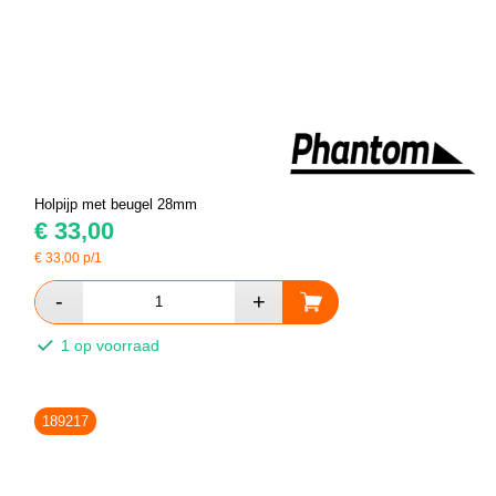
Holpijp met beugel 28mm
€
33,00
€
33,00
p/1
1 op voorraad
189217