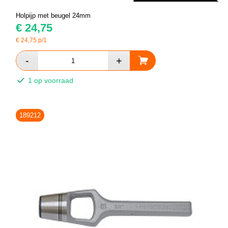
Holpijp met beugel 24mm
€
24,75
€
24,75
p/1
1 op voorraad
189212