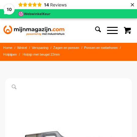
×
14
Reviews
10
Home
/
Winkel
/
Verspaning
/
Zagen en ponsen
/
Ponsen en toebehoren
/
Holpijpen
/
Holpijp met beugel 22mm