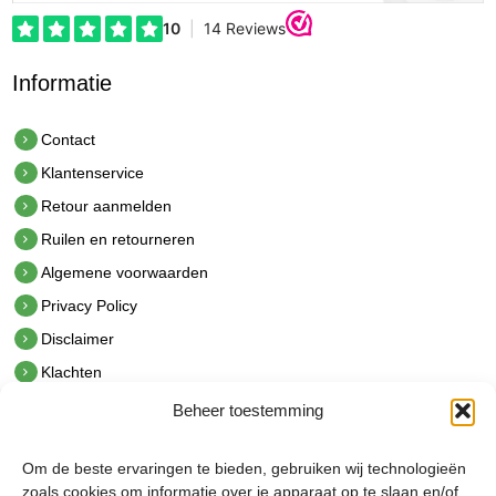
Informatie
Contact
Klantenservice
Retour aanmelden
Ruilen en retourneren
Algemene voorwaarden
Privacy Policy
Disclaimer
Klachten
Beheer toestemming
Contact
hetindustriehuis B.V.
Om de beste ervaringen te bieden, gebruiken wij technologieën
De Hoek 1 1601 MR Enkhuizen
zoals cookies om informatie over je apparaat op te slaan en/of