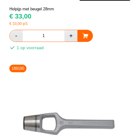
Holpijp met beugel 28mm
€
33,00
€
33,00
p/1
1 op voorraad
189195