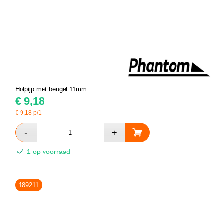
Holpijp met beugel 11mm
€
9,18
€
9,18
p/1
1 op voorraad
189211