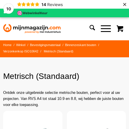
×
14
Reviews
10
Home
/
Winkel
/
Bevestigingsmateriaal
/
Binnenzeskant bouten
/
Verzonkenkop ISO10642
/
Metrisch (Standaard)
Metrisch (Standaard)
Ontdek onze uitgebreide selectie metrische bouten, perfect voor al uw
projecten. Van RVS A4 tot staal 10.9 en 8.8, wij hebben de juiste bouten
voor elke toepassing.