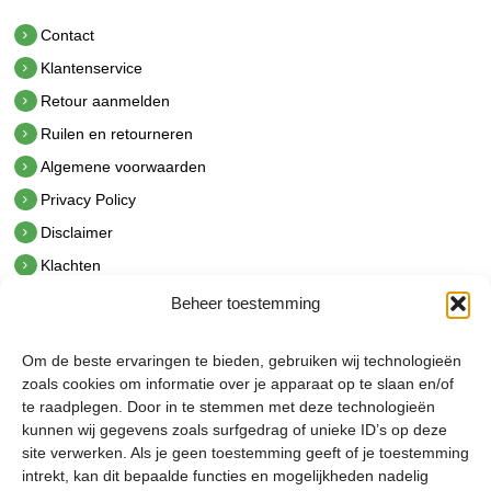
Contact
Klantenservice
Retour aanmelden
Ruilen en retourneren
Algemene voorwaarden
Privacy Policy
Disclaimer
Klachten
Beheer toestemming
Contact
hetindustriehuis B.V.
Om de beste ervaringen te bieden, gebruiken wij technologieën
De Hoek 1 1601 MR Enkhuizen
zoals cookies om informatie over je apparaat op te slaan en/of
t.
0228 53 00 40
te raadplegen. Door in te stemmen met deze technologieën
e.
info@hetindustriehuis.com
kunnen wij gegevens zoals surfgedrag of unieke ID’s op deze
KVK 51483904
site verwerken. Als je geen toestemming geeft of je toestemming
BTW NL850044522B01
intrekt, kan dit bepaalde functies en mogelijkheden nadelig