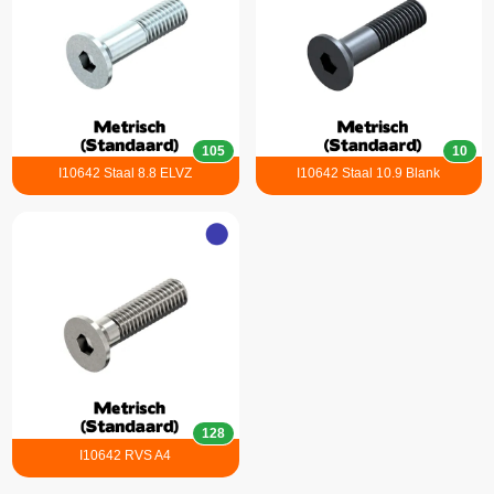
105
10
I10642 Staal 8.8 ELVZ
I10642 Staal 10.9 Blank
128
I10642 RVS A4