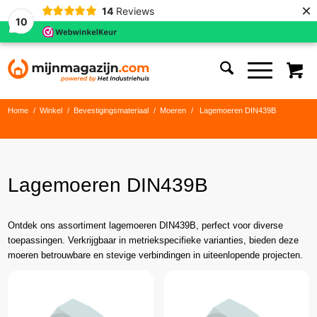
×
14
Reviews
10
Home
/
Winkel
/
Bevestigingsmateriaal
/
Moeren
/
Lagemoeren DIN439B
Lagemoeren DIN439B
Ontdek ons assortiment lagemoeren DIN439B, perfect voor diverse
toepassingen. Verkrijgbaar in metriekspecifieke varianties, bieden deze
moeren betrouwbare en stevige verbindingen in uiteenlopende projecten.