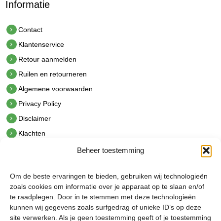
Informatie
Contact
Klantenservice
Retour aanmelden
Ruilen en retourneren
Algemene voorwaarden
Privacy Policy
Disclaimer
Klachten
Beheer toestemming
Contact
hetindustriehuis B.V.
Om de beste ervaringen te bieden, gebruiken wij technologieën
De Hoek 1 1601 MR Enkhuizen
zoals cookies om informatie over je apparaat op te slaan en/of
t.
0228 53 00 40
te raadplegen. Door in te stemmen met deze technologieën
e.
info@hetindustriehuis.com
kunnen wij gegevens zoals surfgedrag of unieke ID’s op deze
KVK 51483904
site verwerken. Als je geen toestemming geeft of je toestemming