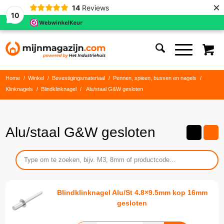
×
14
Reviews
10
Home
/
Winkel
/
Bevestigingsmateriaal
/
Pennen, spieen, bussen en nagels
/
Klinknagels
/
Blindklinknagel
/
Alu/staal G&W gesloten
Alu/staal G&W gesloten
Blindklinknagel Alu/St 4.8×9.5mm kop 16mm
gesloten