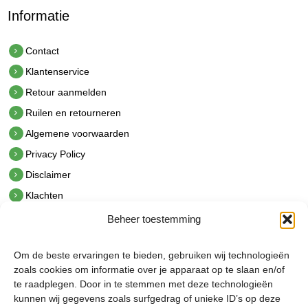
Informatie
Contact
Klantenservice
Retour aanmelden
Ruilen en retourneren
Algemene voorwaarden
Privacy Policy
Disclaimer
Klachten
Beheer toestemming
Contact
hetindustriehuis B.V.
Om de beste ervaringen te bieden, gebruiken wij technologieën
De Hoek 1 1601 MR Enkhuizen
zoals cookies om informatie over je apparaat op te slaan en/of
t.
0228 53 00 40
te raadplegen. Door in te stemmen met deze technologieën
e.
info@hetindustriehuis.com
kunnen wij gegevens zoals surfgedrag of unieke ID’s op deze