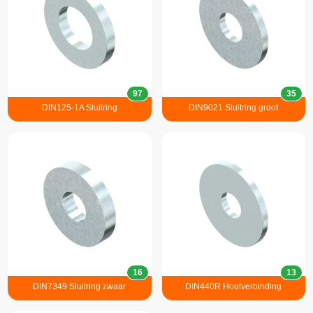
97
35
DIN125-1A Sluitring
DIN9021 Sluitring groot
16
13
DIN7349 Sluitring zwaar
DIN440R Houtverbinding