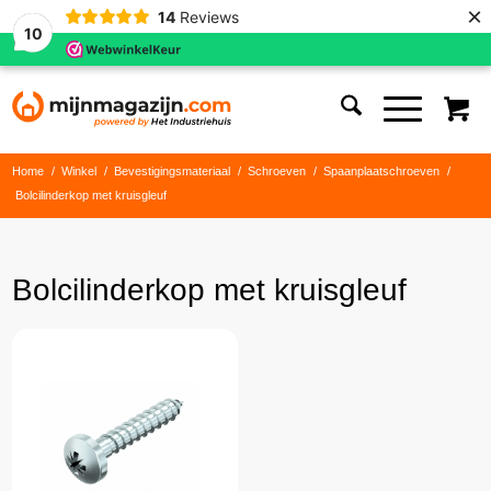
×
14
Reviews
10
Home
/
Winkel
/
Bevestigingsmateriaal
/
Schroeven
/
Spaanplaatschroeven
/
Bolcilinderkop met kruisgleuf
Bolcilinderkop met kruisgleuf