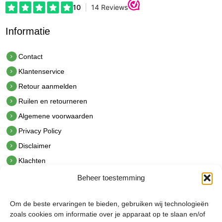
Informatie
Contact
Klantenservice
Retour aanmelden
Ruilen en retourneren
Algemene voorwaarden
Privacy Policy
Disclaimer
Klachten
Beheer toestemming
Contact
hetindustriehuis B.V.
Om de beste ervaringen te bieden, gebruiken wij technologieën
De Hoek 1 1601 MR Enkhuizen
zoals cookies om informatie over je apparaat op te slaan en/of