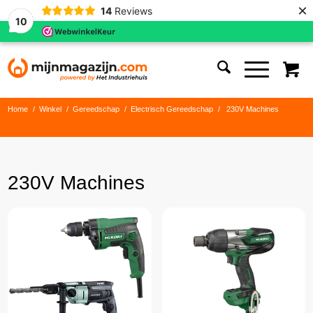
×
14
Reviews
10
Home
/
Winkel
/
Gereedschap
/
Electrisch Gereedschap
/
230V Machines
230V Machines