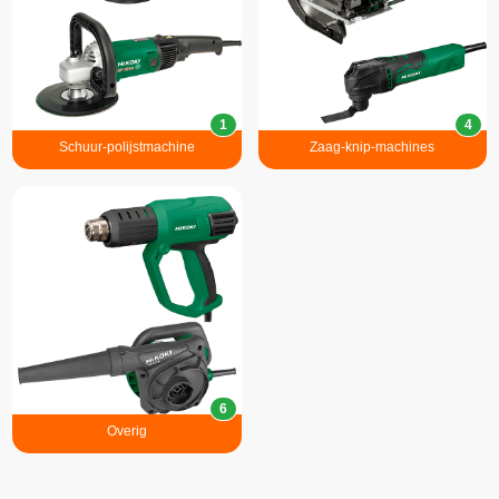
1
4
Schuur-polijstmachine
Zaag-knip-machines
6
Overig