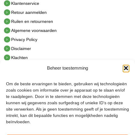
Klantenservice
Retour aanmelden
Ruilen en retourneren
Algemene voorwaarden
Privacy Policy
Disclaimer
Klachten
Beheer toestemming
Contact
hetindustriehuis B.V.
Om de beste ervaringen te bieden, gebruiken wij technologieën
De Hoek 1 1601 MR Enkhuizen
zoals cookies om informatie over je apparaat op te slaan en/of
t.
0228 53 00 40
te raadplegen. Door in te stemmen met deze technologieën
e.
info@hetindustriehuis.com
kunnen wij gegevens zoals surfgedrag of unieke ID’s op deze
KVK 51483904
site verwerken. Als je geen toestemming geeft of je toestemming
BTW NL850044522B01
intrekt, kan dit bepaalde functies en mogelijkheden nadelig
beïnvloeden.