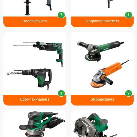
7
1
Boormachines
Slagmoeraanzetters
1
9
Boor-hak-hamers
Slijpmachines