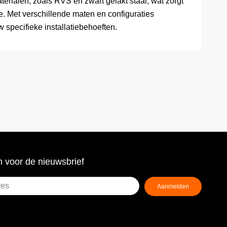
ialen, zoals RVS en zwart gelakt staal, wat zorgt
. Met verschillende maten en configuraties
w specifieke installatiebehoeften.
 voor de nieuwsbrief
Aanmelden
ist)