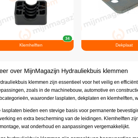
34
Klemhelften
Dekplaat
eer over MijnMagazijn Hydrauliekbuis klemmen
drauliekbuis klemmen zijn essentieel voor het veilig en efficiën
epassingen, zoals in de machinebouw, automotive en constructie
bcategorieën, waaronder lasplaten, dekplaten en klemhelften, wa
 lasplaten bieden een stevige basis voor permanente bevestigin
werking en extra bescherming van de leidingen. Klemhelften z
montage, wat onderhoud en aanpassingen vergemakkelijkt.