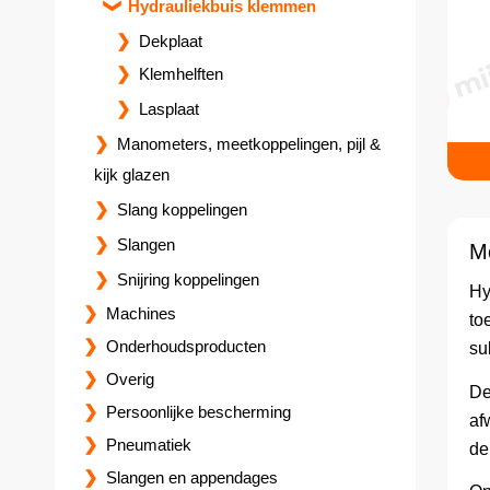
Hydrauliekbuis klemmen
Dekplaat
Klemhelften
Lasplaat
Manometers, meetkoppelingen, pijl &
kijk glazen
Slang koppelingen
Slangen
M
Snijring koppelingen
Hy
Machines
to
Onderhoudsproducten
su
Overig
De
Persoonlijke bescherming
af
Pneumatiek
de
Slangen en appendages