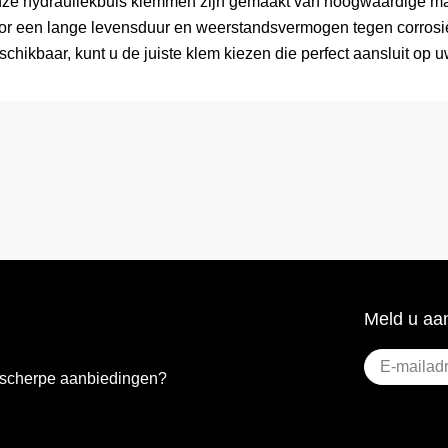
ze hydrauliekbuis klemmen zijn gemaakt van hoogwaardige mater
or een lange levensduur en weerstandsvermogen tegen corrosie
schikbaar, kunt u de juiste klem kiezen die perfect aansluit op u
Meld u aan
E-
e scherpe aanbiedingen?
mailadres
(Vere