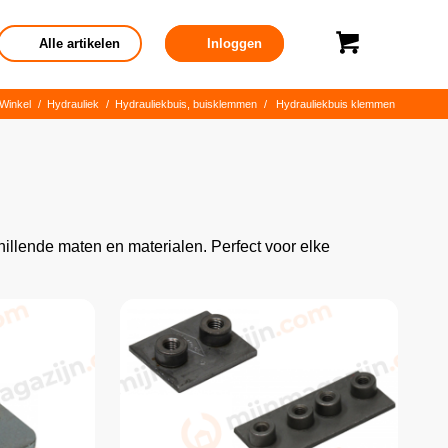
Alle artikelen
Inloggen
Winkel
/
Hydrauliek
/
Hydrauliekbuis, buisklemmen
/
Hydrauliekbuis klemmen
illende maten en materialen. Perfect voor elke