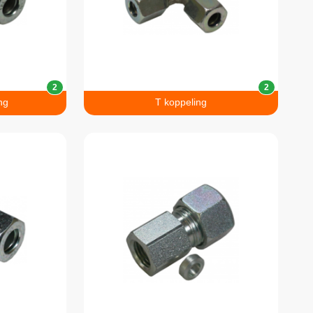
2
2
ng
T koppeling