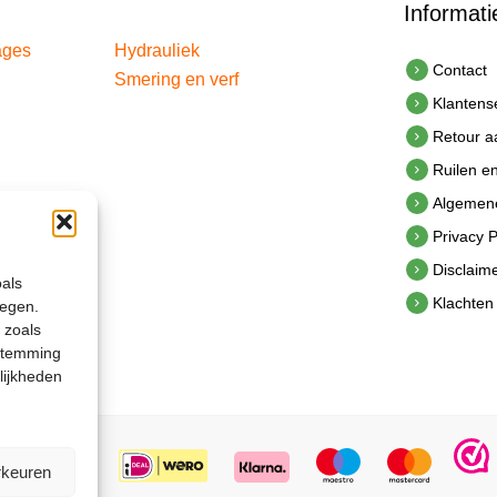
Informati
ages
Hydrauliek
Contact
Smering en verf
Klantens
Retour 
Ruilen e
Algemen
Privacy P
Disclaim
oals
Klachten
legen.
 zoals
estemming
lijkheden
rkeuren