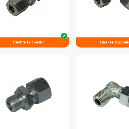
2
Rechte koppeling
Haakse koppeli