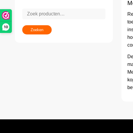
M
Re
to
10
in
Zoeken
ho
co
De
ma
Me
ko
be