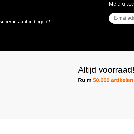
Meld u aan
E-
e scherpe aanbiedingen?
mailadres
(Vere
Altijd voorraad
Ruim
50.000 artikelen