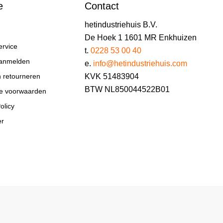
e
Contact
hetindustriehuis B.V.
De Hoek 1 1601 MR Enkhuizen
ervice
t.
0228 53 00 40
aanmelden
e.
info@hetindustriehuis.com
KVK 51483904
n retourneren
BTW NL850044522B01
e voorwaarden
olicy
er