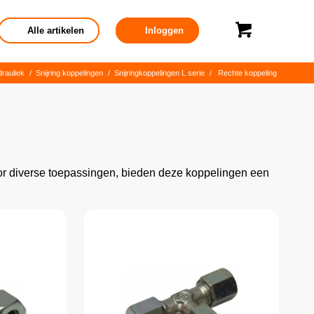
Alle artikelen
Inloggen
rauliek
/
Snijring koppelingen
/
Snijringkoppelingen L serie
/
Rechte koppeling
oor diverse toepassingen, bieden deze koppelingen een