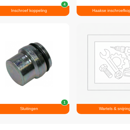
4
Inschroef koppeling
Haakse inschroefkop
1
Sluitingen
Wartels & snijrin