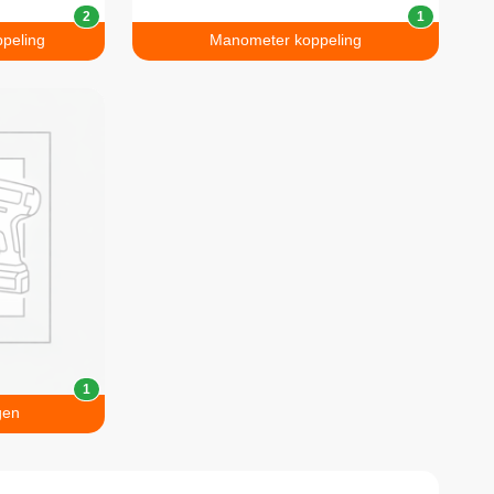
2
1
peling
Manometer koppeling
1
gen