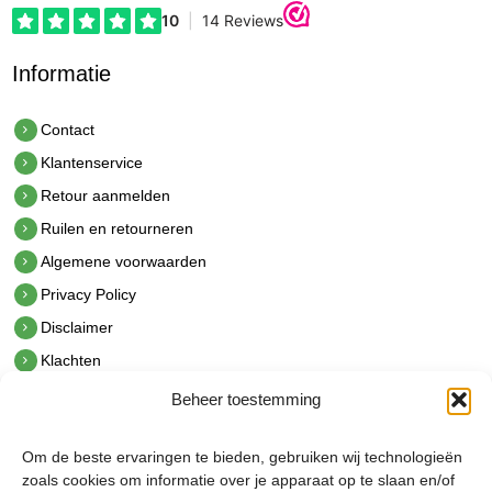
Informatie
Contact
Klantenservice
Retour aanmelden
Ruilen en retourneren
Algemene voorwaarden
Privacy Policy
Disclaimer
Klachten
Beheer toestemming
Contact
hetindustriehuis B.V.
Om de beste ervaringen te bieden, gebruiken wij technologieën
De Hoek 1 1601 MR Enkhuizen
zoals cookies om informatie over je apparaat op te slaan en/of