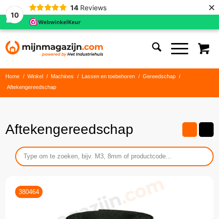
×
14
Reviews
10
Home
/
Winkel
/
Machines
/
Lassen en toebehoren
/
Gereedschap
/
Aftekengereedschap
Aftekengereedschap
380464