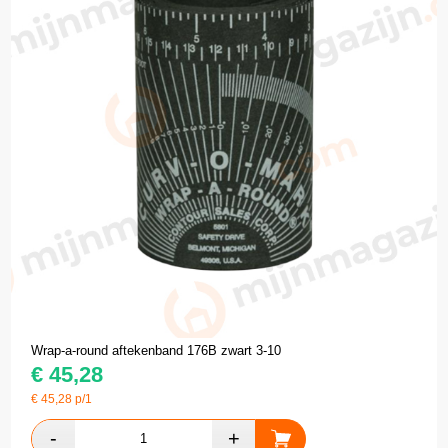
Wrap-a-round aftekenband 176B zwart 3-10
€
45,28
€
45,28
p/1