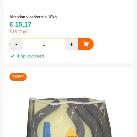
Absodan vloerkorrels 10kg
€
15,17
€
15,17
p/1
4 op voorraad
390655