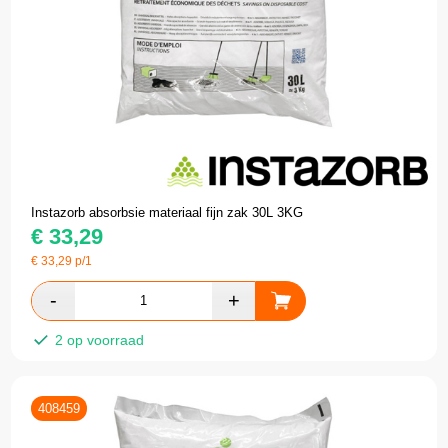
Instazorb absorbsie materiaal fijn zak 30L 3KG
€
33,29
€
33,29
p/1
2 op voorraad
408459