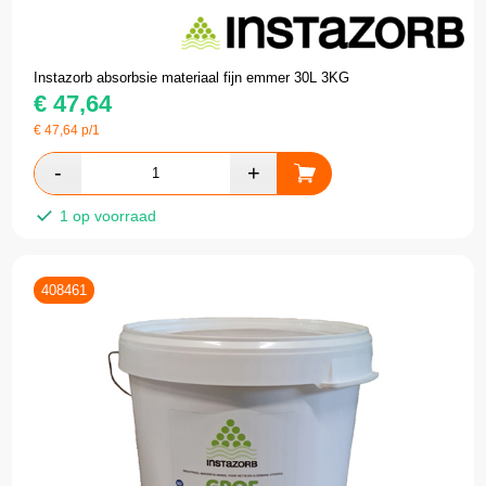
Instazorb absorbsie materiaal fijn emmer 30L 3KG
€
47,64
€
47,64
p/1
1 op voorraad
408461