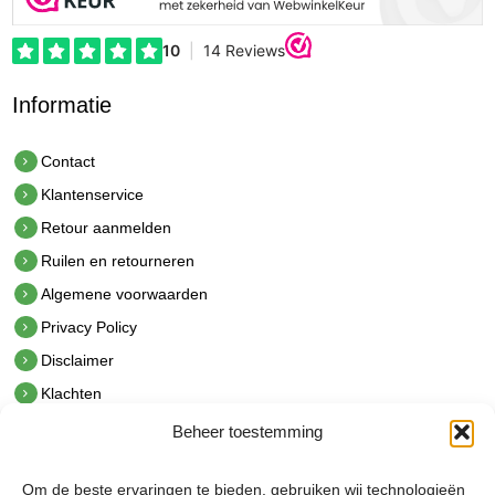
Informatie
Contact
Klantenservice
Retour aanmelden
Ruilen en retourneren
Algemene voorwaarden
Privacy Policy
Disclaimer
Klachten
Beheer toestemming
Contact
hetindustriehuis B.V.
Om de beste ervaringen te bieden, gebruiken wij technologieën