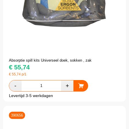
Absorptie spill kits Universeel doek, sokken , zak
€
55,74
€
55,74
p/1
Levertijd 3-5 werkdagen
390656