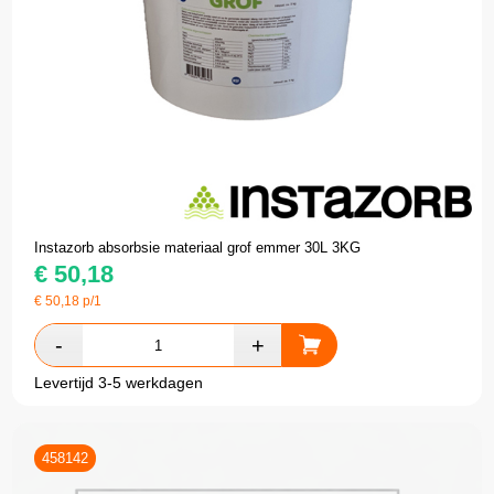
Instazorb absorbsie materiaal grof emmer 30L 3KG
€
50,18
€
50,18
p/1
Levertijd 3-5 werkdagen
458142