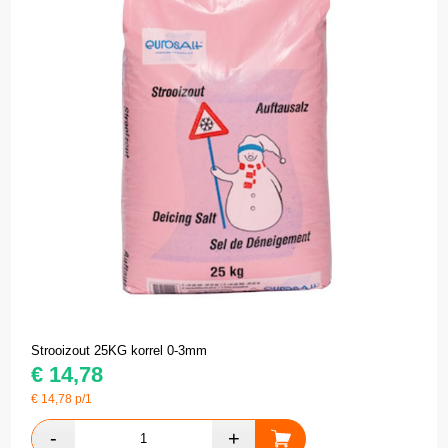
Strooizout 25KG korrel 0-3mm
€
14,78
€
14,78
p/1