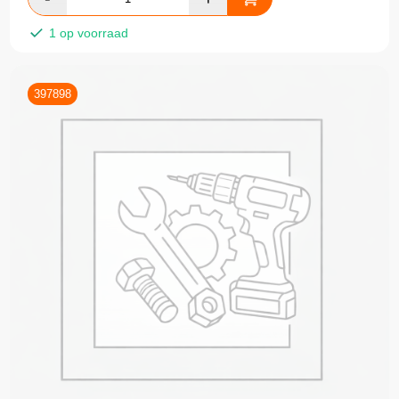
1 op voorraad
397898