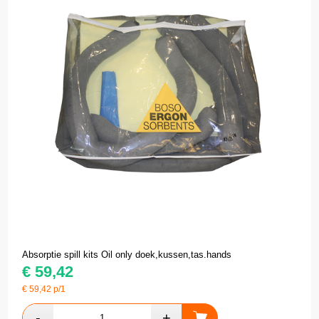
Absorptie spill kits Oil only doek,kussen,tas.hands
€
59,42
€
59,42
p/1