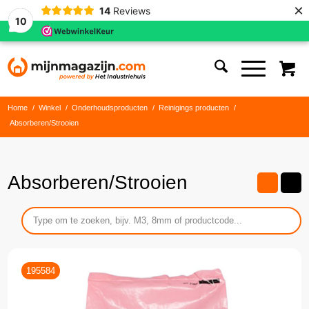
×
14
Reviews
10
Home
/
Winkel
/
Onderhoudsproducten
/
Reinigings producten
/
Absorberen/Strooien
Absorberen/Strooien
195584