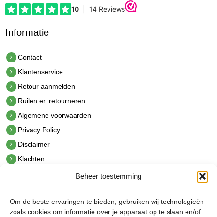
Informatie
Contact
Klantenservice
Retour aanmelden
Ruilen en retourneren
Algemene voorwaarden
Privacy Policy
Disclaimer
Klachten
Beheer toestemming
Contact
hetindustriehuis B.V.
Om de beste ervaringen te bieden, gebruiken wij technologieën
De Hoek 1 1601 MR Enkhuizen
zoals cookies om informatie over je apparaat op te slaan en/of