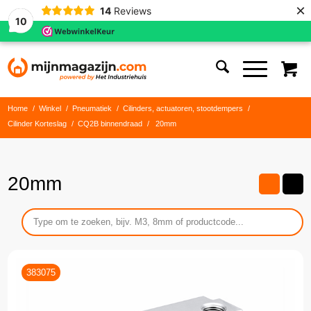
×
14
Reviews
10
Home
/
Winkel
/
Pneumatiek
/
Cilinders, actuatoren, stootdempers
/
Cilinder Korteslag
/
CQ2B binnendraad
/
20mm
20mm
383075