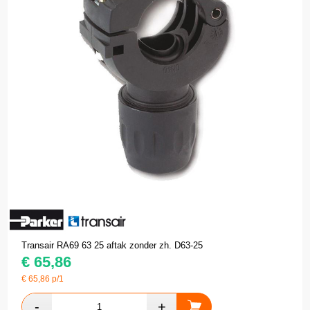
Transair RA69 63 25 aftak zonder zh. D63-25
€
65,86
€
65,86
p/1