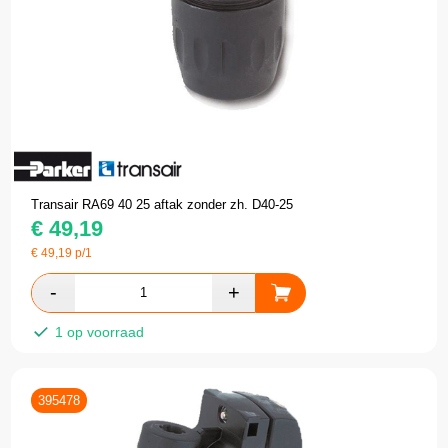
Transair RA69 40 25 aftak zonder zh. D40-25
€
49,19
€
49,19
p/1
1 op voorraad
395478