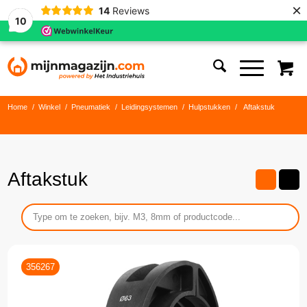
×
14
Reviews
10
Home
/
Winkel
/
Pneumatiek
/
Leidingsystemen
/
Hulpstukken
/
Aftakstuk
Aftakstuk
356267