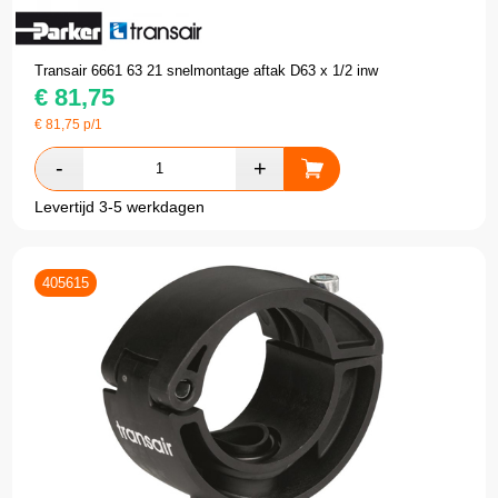
Transair 6661 63 21 snelmontage aftak D63 x 1/2 inw
€
81,75
€
81,75
p/1
Levertijd 3-5 werkdagen
405615