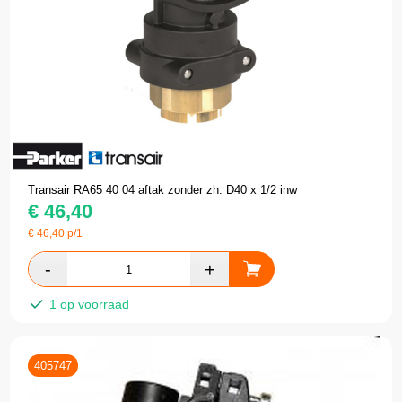
Transair RA65 40 04 aftak zonder zh. D40 x 1/2 inw
€
46,40
€
46,40
p/1
1 op voorraad
405747