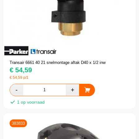
Transair 6661 40 21 snelmontage aftak D40 x 1/2 inw
€
54,59
€
54,59
p/1
1 op voorraad
383833