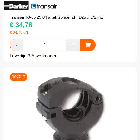
Transair RA65 25 04 aftak zonder zh. D25 x 1/2 inw
€
34,78
€
34,78
p/1
Levertijd 3-5 werkdagen
389717