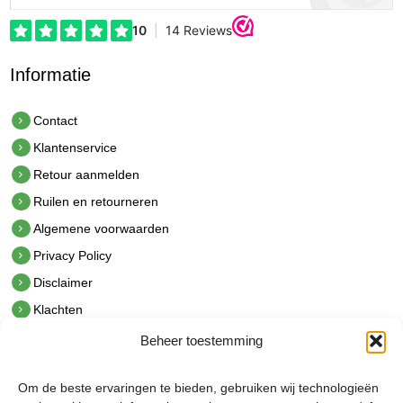
Informatie
Contact
Klantenservice
Retour aanmelden
Ruilen en retourneren
Algemene voorwaarden
Privacy Policy
Disclaimer
Klachten
Beheer toestemming
Contact
hetindustriehuis B.V.
Om de beste ervaringen te bieden, gebruiken wij technologieën