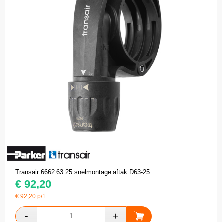
Transair 6662 63 25 snelmontage aftak D63-25
€
92,20
€
92,20
p/1