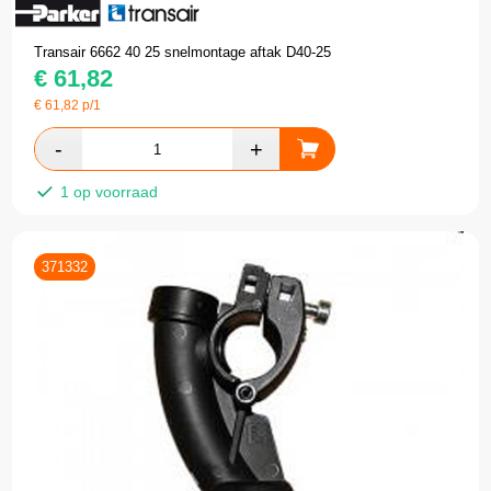
Transair 6662 40 25 snelmontage aftak D40-25
€
61,82
€
61,82
p/1
1 op voorraad
371332