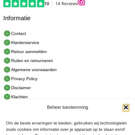
Informatie
Contact
Klantenservice
Retour aanmelden
Ruilen en retourneren
Algemene voorwaarden
Privacy Policy
Disclaimer
Klachten
Beheer toestemming
Contact
hetindustriehuis B.V.
Om de beste ervaringen te bieden, gebruiken wij technologieën
De Hoek 1 1601 MR Enkhuizen
zoals cookies om informatie over je apparaat op te slaan en/of
t.
0228 53 00 40