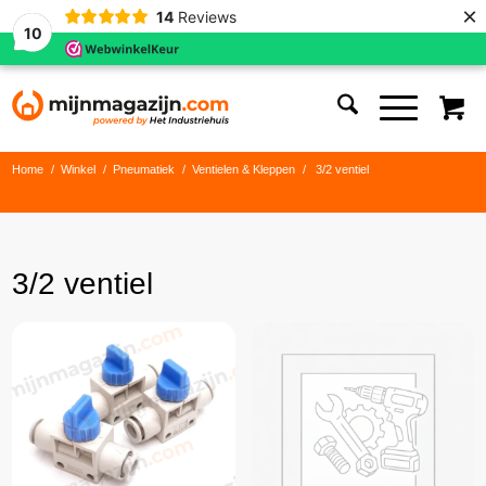
×
14
Reviews
10
Home
/
Winkel
/
Pneumatiek
/
Ventielen & Kleppen
/
3/2 ventiel
3/2 ventiel