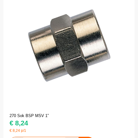
270 Sok BSP MSV 1”
€
8,24
€
8,24
p/1