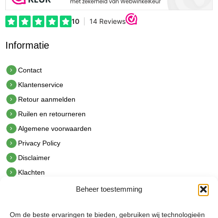
Informatie
Contact
Klantenservice
Retour aanmelden
Ruilen en retourneren
Algemene voorwaarden
Privacy Policy
Disclaimer
Klachten
Beheer toestemming
Contact
hetindustriehuis B.V.
Om de beste ervaringen te bieden, gebruiken wij technologieën