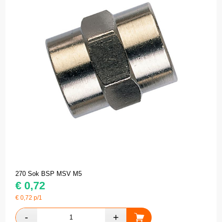
270 Sok BSP MSV M5
€
0,72
€
0,72
p/1