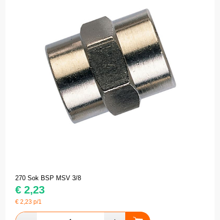
270 Sok BSP MSV 3/8
€
2,23
€
2,23
p/1