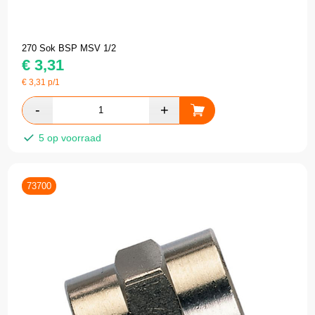
270 Sok BSP MSV 1/2
€
3,31
€
3,31
p/1
5 op voorraad
73700