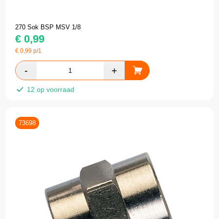
270 Sok BSP MSV 1/8
€
0,99
€
0,99
p/1
12 op voorraad
73698