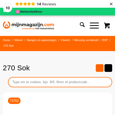
×
14
Reviews
10
Home
/
Winkel
/
Slangen en appendages
/
Fitwerk
/
Messing vernikkeld
/
BSP
/
270 Sok
270 Sok
73702