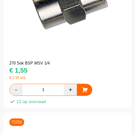
270 Sok BSP MSV 1/4
€
1,55
€
1,55
p/1
12 op voorraad
73701