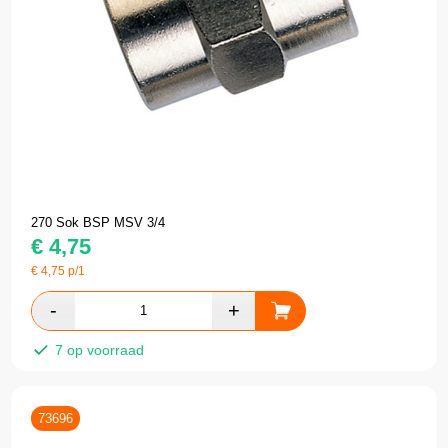
270 Sok BSP MSV 3/4
€
4,75
€
4,75
p/1
7 op voorraad
73696